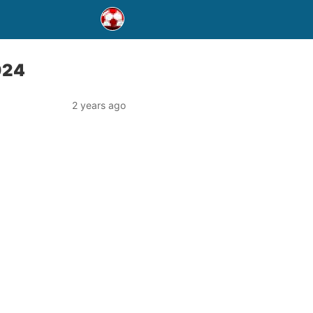
024
2 years ago