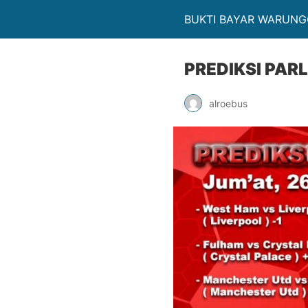
BUKTI BAYAR WARUN
PREDIKSI PAR
alroebus