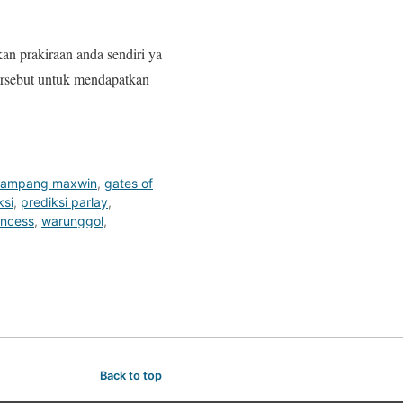
kan prakiraan anda sendiri ya
ersebut untuk mendapatkan
ampang maxwin
,
gates of
ksi
,
prediksi parlay
,
rincess
,
warunggol
,
Back to top