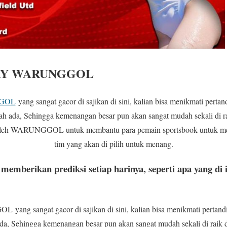
AY WARUNGGOL
GOL
yang sangat gacor di sajikan di sini, kalian bisa menikmati perta
nah ada, Sehingga kemenangan besar pun akan sangat mudah sekali di r
an oleh WARUNGGOL untuk membantu para pemain sportsbook untuk 
tim yang akan di pilih untuk menang.
rikan prediksi setiap harinya, seperti apa yang di i
yang sangat gacor di sajikan di sini, kalian bisa menikmati pertand
ada, Sehingga kemenangan besar pun akan sangat mudah sekali di raik 