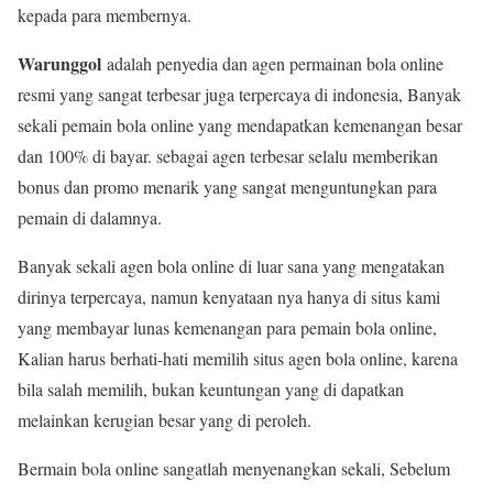
kepada para membernya.
Warunggol
adalah penyedia dan agen permainan bola online
resmi yang sangat terbesar juga terpercaya di indonesia, Banyak
sekali pemain bola online yang mendapatkan kemenangan besar
dan 100% di bayar. sebagai agen terbesar selalu memberikan
bonus dan promo menarik yang sangat menguntungkan para
pemain di dalamnya.
Banyak sekali agen bola online di luar sana yang mengatakan
dirinya terpercaya, namun kenyataan nya hanya di situs kami
yang membayar lunas kemenangan para pemain bola online,
Kalian harus berhati-hati memilih situs agen bola online, karena
bila salah memilih, bukan keuntungan yang di dapatkan
melainkan kerugian besar yang di peroleh.
Bermain bola online sangatlah menyenangkan sekali, Sebelum