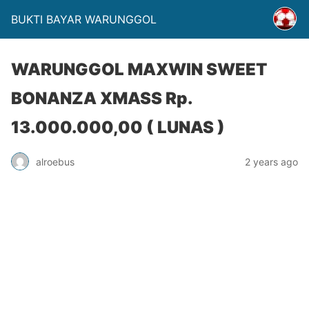
BUKTI BAYAR WARUNGGOL
WARUNGGOL MAXWIN SWEET
BONANZA XMASS Rp.
13.000.000,00 ( LUNAS )
alroebus
2 years ago