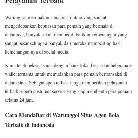
Pelayanan Terbaik
Warunggol merupakan situs bola online yang sangat
mengedepankan kepuasan para pemain yang bermain di
dalamnya, banyak sekali member di berikan kemenangan yang
sangat besar sehingga banyak dari mereka memposting hasil
kemenangan nya di social media.
Kami telah bekerja sama dengan bank lokal besar dan beberapa e-
wallet ternama untuk memudahkan para pemain bertransaksi di
dalam situs, Sebagai agen terbesar juga memberikan pelayanan
terbaik seperti customer service yang siap membantu para pemain
selama 24 jam.
Cara Mendaftar di Warunggol Situs Agen Bola
Terbaik di Indonesia