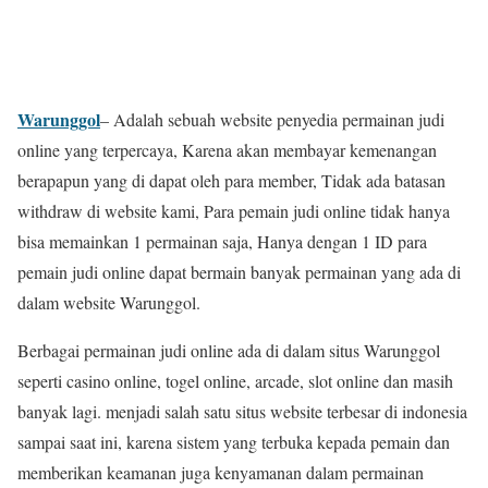
Warunggol
– Adalah sebuah website penyedia permainan judi
online yang terpercaya, Karena akan membayar kemenangan
berapapun yang di dapat oleh para member, Tidak ada batasan
withdraw di website kami, Para pemain judi online tidak hanya
bisa memainkan 1 permainan saja, Hanya dengan 1 ID para
pemain judi online dapat bermain banyak permainan yang ada di
dalam website Warunggol.
Berbagai permainan judi online ada di dalam situs Warunggol
seperti casino online, togel online, arcade, slot online dan masih
banyak lagi. menjadi salah satu situs website terbesar di indonesia
sampai saat ini, karena sistem yang terbuka kepada pemain dan
memberikan keamanan juga kenyamanan dalam permainan