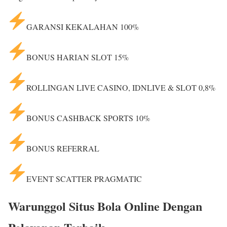
GARANSI KEKALAHAN 100%
BONUS HARIAN SLOT 15%
ROLLINGAN LIVE CASINO, IDNLIVE & SLOT 0,8%
BONUS CASHBACK SPORTS 10%
BONUS REFERRAL
EVENT SCATTER PRAGMATIC
Warunggol Situs Bola Online Dengan