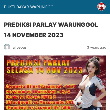
BUKTI BAYAR WARUNGGOL
PREDIKSI PARLAY WARUNGGOL
14 NOVEMBER 2023
alroebus
3 years ago