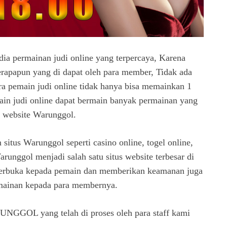
ia permainan judi online yang terpercaya, Karena
papun yang di dapat oleh para member, Tidak ada
ra pemain judi online tidak hanya bisa memainkan 1
ain judi online dapat bermain banyak permainan yang
m website Warunggol.
situs Warunggol seperti casino online, togel online,
arunggol menjadi salah satu situs website terbesar di
g terbuka kepada pemain dan memberikan keamanan juga
ainan kepada para membernya.
GOL yang telah di proses oleh para staff kami