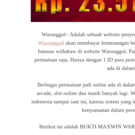
Warunggol– Adalah sebuah website penyed
Warunggol
akan membayar kemenangan bera
batasan withdraw di website Warunggol, Pa
permainan saja, Hanya dengan 1 ID para pem
ada di dala
Berbagai permainan judi online ada di dalam 
arcade, slot online dan masih banyak lagi. W
indonesia sampai saat ini, karena sistem yan
kenyamanan dalam perm
Berikut ini adalah BUKTI MAXWIN WARUNG