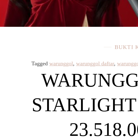
BUKTI
Tagged
warunggol
,
warunggol daftar
,
warunggo
WARUNGG
STARLIGHT 
23.518.