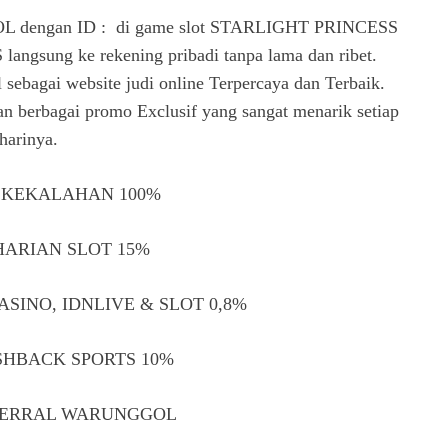
L dengan ID : di game slot STARLIGHT PRINCESS
ngsung ke rekening pribadi tanpa lama dan ribet.
sebagai website judi online Terpercaya dan Terbaik.
an berbagai promo Exclusif yang sangat menarik setiap
harinya.
 KEKALAHAN 100%
HARIAN SLOT 15%
SINO, IDNLIVE & SLOT 0,8%
SHBACK SPORTS 10%
FERRAL WARUNGGOL