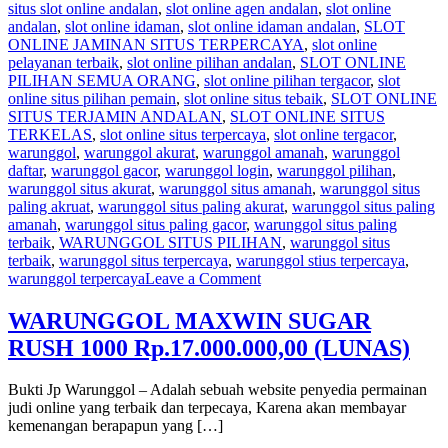
situs slot online andalan
,
slot online agen andalan
,
slot online
andalan
,
slot online idaman
,
slot online idaman andalan
,
SLOT
ONLINE JAMINAN SITUS TERPERCAYA
,
slot online
pelayanan terbaik
,
slot online pilihan andalan
,
SLOT ONLINE
PILIHAN SEMUA ORANG
,
slot online pilihan tergacor
,
slot
online situs pilihan pemain
,
slot online situs tebaik
,
SLOT ONLINE
SITUS TERJAMIN ANDALAN
,
SLOT ONLINE SITUS
TERKELAS
,
slot online situs terpercaya
,
slot online tergacor
,
warunggol
,
warunggol akurat
,
warunggol amanah
,
warunggol
daftar
,
warunggol gacor
,
warunggol login
,
warunggol pilihan
,
warunggol situs akurat
,
warunggol situs amanah
,
warunggol situs
paling akruat
,
warunggol situs paling akurat
,
warunggol situs paling
amanah
,
warunggol situs paling gacor
,
warunggol situs paling
terbaik
,
WARUNGGOL SITUS PILIHAN
,
warunggol situs
terbaik
,
warunggol situs terpercaya
,
warunggol stius terpercaya
,
on
warunggol terpercaya
Leave a Comment
WARUNGGOL
MAXWIN
WARUNGGOL MAXWIN SUGAR
SUGAR
RUSH 1000 Rp.17.000.000,00 (LUNAS)
RUSH
1000
Rp.17.000.000,00
Bukti Jp Warunggol – Adalah sebuah website penyedia permainan
(LUNAS)
judi online yang terbaik dan terpecaya, Karena akan membayar
kemenangan berapapun yang […]