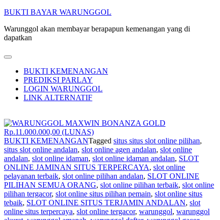
Skip
BUKTI BAYAR WARUNGGOL
to
Warunggol akan membayar berapapun kemenangan yang di
content
dapatkan
BUKTI KEMENANGAN
PREDIKSI PARLAY
LOGIN WARUNGGOL
LINK ALTERNATIF
BUKTI KEMENANGAN
Tagged
situs situs slot online pilihan
,
situs slot online andalan
,
slot online agen andalan
,
slot online
andalan
,
slot online idaman
,
slot online idaman andalan
,
SLOT
ONLINE JAMINAN SITUS TERPERCAYA
,
slot online
pelayanan terbaik
,
slot online pilihan andalan
,
SLOT ONLINE
PILIHAN SEMUA ORANG
,
slot online pilihan terbaik
,
slot online
pilihan tergacor
,
slot online situs pilihan pemain
,
slot online situs
tebaik
,
SLOT ONLINE SITUS TERJAMIN ANDALAN
,
slot
online situs terpercaya
,
slot online tergacor
,
warunggol
,
warunggol