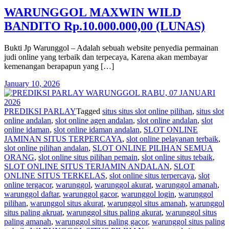
MAXWI
WARUNGGOL MAXWIN WILD
WILD
BANDITO Rp.10.000.000,00 (LUNAS)
BANDIT
Rp.10.000
(LUNAS)
Bukti Jp Warunggol – Adalah sebuah website penyedia permainan
judi online yang terbaik dan terpecaya, Karena akan membayar
kemenangan berapapun yang […]
January 10, 2026
PREDIKSI PARLAY
Tagged
situs situs slot online pilihan
,
situs slot
online andalan
,
slot online agen andalan
,
slot online andalan
,
slot
online idaman
,
slot online idaman andalan
,
SLOT ONLINE
JAMINAN SITUS TERPERCAYA
,
slot online pelayanan terbaik
,
slot online pilihan andalan
,
SLOT ONLINE PILIHAN SEMUA
ORANG
,
slot online situs pilihan pemain
,
slot online situs tebaik
,
SLOT ONLINE SITUS TERJAMIN ANDALAN
,
SLOT
ONLINE SITUS TERKELAS
,
slot online situs terpercaya
,
slot
online tergacor
,
warunggol
,
warunggol akurat
,
warunggol amanah
,
warunggol daftar
,
warunggol gacor
,
warunggol login
,
warunggol
pilihan
,
warunggol situs akurat
,
warunggol situs amanah
,
warunggol
situs paling akruat
,
warunggol situs paling akurat
,
warunggol situs
paling amanah
,
warunggol situs paling gacor
,
warunggol situs paling