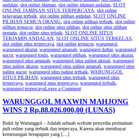
andalan
,
slot online idaman
,
slot online idaman andalan
,
SLOT
ONLINE JAMINAN SITUS TERPERCAYA
,
slot online
pelayanan terbaik
,
slot online pilihan andalan
,
SLOT ONLINE
PILIHAN SEMUA ORANG
,
slot online pilihan terbaik
,
slot online
pilihan tergacor
,
slot online situs pilihan
,
slot online situs pilihan
pemain
,
slot online situs tebaik
,
SLOT ONLINE SITUS
TERJAMIN ANDALAN
,
SLOT ONLINE SITUS TERKELAS
,
slot online situs terpercaya
,
slot online tergacor
,
warunggol
,
warunggol akurat
,
warunggol amanah
,
warunggol daftar
,
warunggol
gacor
,
warunggol login
,
warunggol pilihan
,
warunggol situs akurat
,
warunggol situs amanah
,
warunggol situs paling akruat
,
warunggol
situs paling akurat
,
warunggol situs paling amanah
,
warunggol situs
paling gacor
,
warunggol situs paling terbaik
,
WARUNGGOL
SITUS PILIHAN
,
warunggol situs terbaik
,
warunggol situs
terpercaya
,
warunggol stius terpercaya
,
warunggol terbaik
,
on
warunggol terpercaya
Leave a Comment
WARUNGGOL
MAXWIN
WARUNGGOL MAXWIN MAHJONG
MAHJONG
WINS 2 Rp.88.026.000,00 (LUNAS)
WINS
2
Rp.88.026.000,00
Bukti Jp Warunggol – Adalah sebuah website penyedia permainan
(LUNAS)
judi online yang terbaik dan terpecaya, Karena akan membayar
kemenangan berapapun yang […]