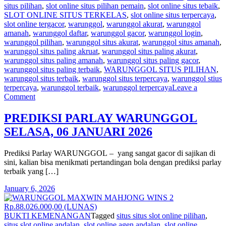
situs pilihan
,
slot online situs pilihan pemain
,
slot online situs tebaik
,
SLOT ONLINE SITUS TERKELAS
,
slot online situs terpercaya
,
slot online tergacor
,
warunggol
,
warunggol akurat
,
warunggol
amanah
,
warunggol daftar
,
warunggol gacor
,
warunggol login
,
warunggol pilihan
,
warunggol situs akurat
,
warunggol situs amanah
,
warunggol situs paling akruat
,
warunggol situs paling akurat
,
warunggol situs paling amanah
,
warunggol situs paling gacor
,
warunggol situs paling terbaik
,
WARUNGGOL SITUS PILIHAN
,
warunggol situs terbaik
,
warunggol situs terpercaya
,
warunggol stius
terpercaya
,
warunggol terbaik
,
warunggol terpercaya
Leave a
on
Comment
PREDIKSI
PARLAY
PREDIKSI PARLAY WARUNGGOL
WARUNGGOL
SELASA, 06 JANUARI 2026
SELASA,
06
JANUARI
Prediksi Parlay WARUNGGOL – yang sangat gacor di sajikan di
2026
sini, kalian bisa menikmati pertandingan bola dengan prediksi parlay
terbaik yang […]
January 6, 2026
BUKTI KEMENANGAN
Tagged
situs situs slot online pilihan
,
situs slot online andalan
,
slot online agen andalan
,
slot online