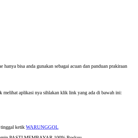
 One hanya bisa anda gunakan sebagai acuan dan panduan prakiraan
melihat aplikasi nya sihlakan klik link yang ada di bawah ini:
tinggal ketik
WARUNGGOL
an di jamin PASTI MEMBAYAR 100% Boskuu