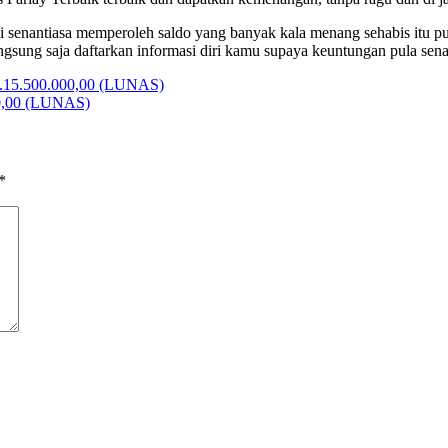
senantiasa memperoleh saldo yang banyak kala menang sehabis itu pula
ngsung saja daftarkan informasi diri kamu supaya keuntungan pula sena
.500.000,00 (LUNAS)
00 (LUNAS)
*