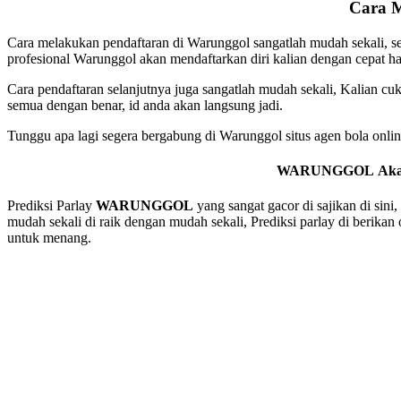
Cara M
Cara melakukan pendaftaran di Warunggol sangatlah mudah sekali, s
profesional Warunggol akan mendaftarkan diri kalian dengan cepat ha
Cara pendaftaran selanjutnya juga sangatlah mudah sekali, Kalian cuk
semua dengan benar, id anda akan langsung jadi.
Tunggu apa lagi segera bergabung di Warunggol situs agen bola onli
WARUNGGOL Akan mem
Prediksi Parlay
WARUNGGOL
yang sangat gacor di sajikan di sin
mudah sekali di raik dengan mudah sekali, Prediksi parlay di ber
untuk menang.