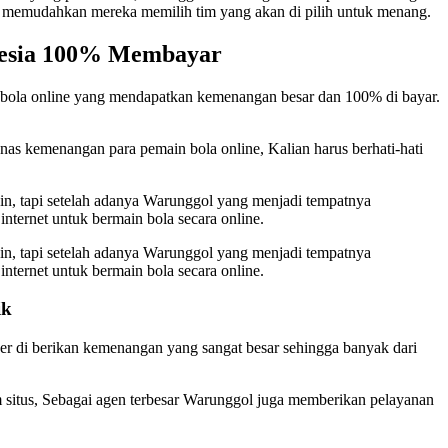
 memudahkan mereka memilih tim yang akan di pilih untuk menang.
onesia 100% Membayar
in bola online yang mendapatkan kemenangan besar dan 100% di bayar.
as kemenangan para pemain bola online, Kalian harus berhati-hati
in, tapi setelah adanya Warunggol yang menjadi tempatnya
ternet untuk bermain bola secara online.
in, tapi setelah adanya Warunggol yang menjadi tempatnya
ternet untuk bermain bola secara online.
ik
r di berikan kemenangan yang sangat besar sehingga banyak dari
m situs, Sebagai agen terbesar Warunggol juga memberikan pelayanan