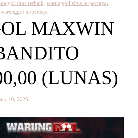
unggol situs terbaik
,
warunggol situs terpercaya
,
,
warunggol terpercaya
OL MAXWIN
BANDITO
00,00 (LUNAS)
ary 10, 2026