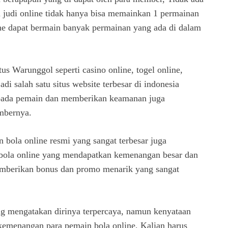
 judi online tidak hanya bisa memainkan 1 permainan
ine dapat bermain banyak permainan yang ada di dalam
us Warunggol seperti casino online, togel online,
di salah satu situs website terbesar di indonesia
kepada pemain dan memberikan keamanan juga
mbernya.
bola online resmi yang sangat terbesar juga
n bola online yang mendapatkan kemenangan besar dan
memberikan bonus dan promo menarik yang sangat
ang mengatakan dirinya terpercaya, namun kenyataan
kemenangan para pemain bola online, Kalian harus