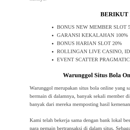
BERIKUT 
BONUS NEW MEMBER SLOT 
GARANSI KEKALAHAN 100%
BONUS HARIAN SLOT 20%
ROLLINGAN LIVE CASINO, ID
EVENT SCATTER PRAGMATIC
Warunggol Situs Bola On
Warunggol merupakan situs bola online yang 
bermain di dalamnya, banyak sekali member di
banyak dari mereka memposting hasil kemenang
Kami telah bekerja sama dengan bank lokal be
para pemain bertransaksi di dalam situs, Sebag