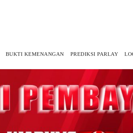
BUKTI KEMENANGAN
PREDIKSI PARLAY
LO