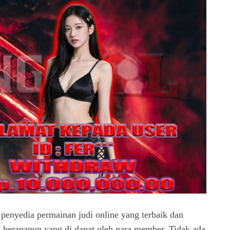
penyedia permainan judi online yang terbaik dan
berapapun yang di dapat oleh para member, Tidak ada