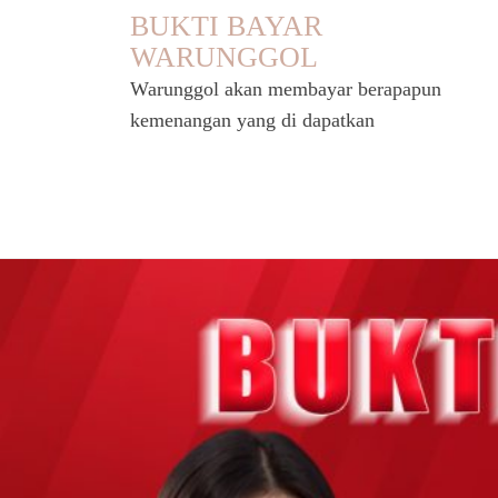
Skip
BUKTI BAYAR
to
WARUNGGOL
content
Warunggol akan membayar berapapun
kemenangan yang di dapatkan