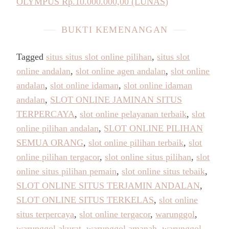
BUKTI KEMENANGAN
Tagged
situs situs slot online pilihan
,
situs slot
online andalan
,
slot online agen andalan
,
slot online
andalan
,
slot online idaman
,
slot online idaman
andalan
,
SLOT ONLINE JAMINAN SITUS
TERPERCAYA
,
slot online pelayanan terbaik
,
slot
online pilihan andalan
,
SLOT ONLINE PILIHAN
SEMUA ORANG
,
slot online pilihan terbaik
,
slot
online pilihan tergacor
,
slot online situs pilihan
,
slot
online situs pilihan pemain
,
slot online situs tebaik
,
SLOT ONLINE SITUS TERJAMIN ANDALAN
,
SLOT ONLINE SITUS TERKELAS
,
slot online
situs terpercaya
,
slot online tergacor
,
warunggol
,
warunggol akurat
,
warunggol amanah
,
warunggol