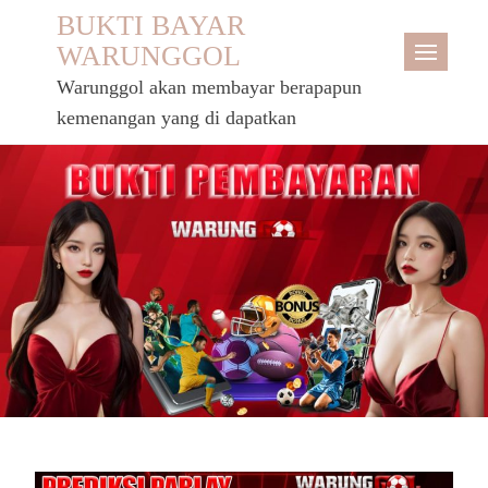
Skip
BUKTI BAYAR
to
WARUNGGOL
content
Warunggol akan membayar berapapun
kemenangan yang di dapatkan