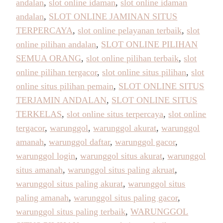
andalan
,
slot online idaman
,
slot online idaman
andalan
,
SLOT ONLINE JAMINAN SITUS
TERPERCAYA
,
slot online pelayanan terbaik
,
slot
online pilihan andalan
,
SLOT ONLINE PILIHAN
SEMUA ORANG
,
slot online pilihan terbaik
,
slot
online pilihan tergacor
,
slot online situs pilihan
,
slot
online situs pilihan pemain
,
SLOT ONLINE SITUS
TERJAMIN ANDALAN
,
SLOT ONLINE SITUS
TERKELAS
,
slot online situs terpercaya
,
slot online
tergacor
,
warunggol
,
warunggol akurat
,
warunggol
amanah
,
warunggol daftar
,
warunggol gacor
,
warunggol login
,
warunggol situs akurat
,
warunggol
situs amanah
,
warunggol situs paling akruat
,
warunggol situs paling akurat
,
warunggol situs
paling amanah
,
warunggol situs paling gacor
,
warunggol situs paling terbaik
,
WARUNGGOL