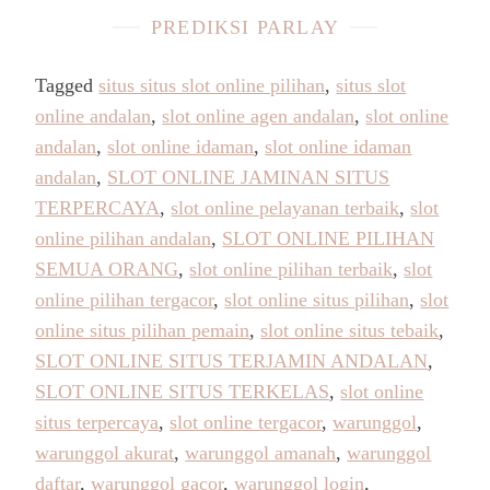
PREDIKSI PARLAY
Tagged
situs situs slot online pilihan
,
situs slot
online andalan
,
slot online agen andalan
,
slot online
andalan
,
slot online idaman
,
slot online idaman
andalan
,
SLOT ONLINE JAMINAN SITUS
TERPERCAYA
,
slot online pelayanan terbaik
,
slot
online pilihan andalan
,
SLOT ONLINE PILIHAN
SEMUA ORANG
,
slot online pilihan terbaik
,
slot
online pilihan tergacor
,
slot online situs pilihan
,
slot
online situs pilihan pemain
,
slot online situs tebaik
,
SLOT ONLINE SITUS TERJAMIN ANDALAN
,
SLOT ONLINE SITUS TERKELAS
,
slot online
situs terpercaya
,
slot online tergacor
,
warunggol
,
warunggol akurat
,
warunggol amanah
,
warunggol
daftar
,
warunggol gacor
,
warunggol login
,