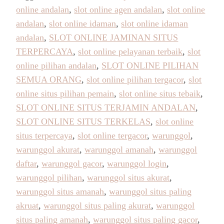
online andalan
,
slot online agen andalan
,
slot online
andalan
,
slot online idaman
,
slot online idaman
andalan
,
SLOT ONLINE JAMINAN SITUS
TERPERCAYA
,
slot online pelayanan terbaik
,
slot
online pilihan andalan
,
SLOT ONLINE PILIHAN
SEMUA ORANG
,
slot online pilihan tergacor
,
slot
online situs pilihan pemain
,
slot online situs tebaik
,
SLOT ONLINE SITUS TERJAMIN ANDALAN
,
SLOT ONLINE SITUS TERKELAS
,
slot online
situs terpercaya
,
slot online tergacor
,
warunggol
,
warunggol akurat
,
warunggol amanah
,
warunggol
daftar
,
warunggol gacor
,
warunggol login
,
warunggol pilihan
,
warunggol situs akurat
,
warunggol situs amanah
,
warunggol situs paling
akruat
,
warunggol situs paling akurat
,
warunggol
situs paling amanah
,
warunggol situs paling gacor
,