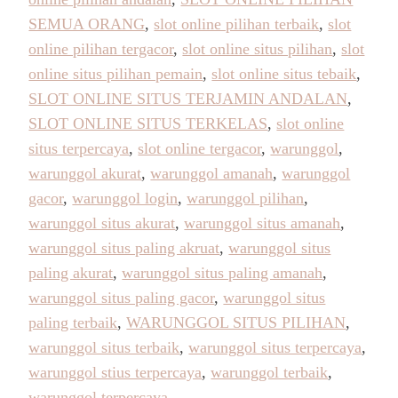
SEMUA ORANG
,
slot online pilihan terbaik
,
slot
online pilihan tergacor
,
slot online situs pilihan
,
slot
online situs pilihan pemain
,
slot online situs tebaik
,
SLOT ONLINE SITUS TERJAMIN ANDALAN
,
SLOT ONLINE SITUS TERKELAS
,
slot online
situs terpercaya
,
slot online tergacor
,
warunggol
,
warunggol akurat
,
warunggol amanah
,
warunggol
gacor
,
warunggol login
,
warunggol pilihan
,
warunggol situs akurat
,
warunggol situs amanah
,
warunggol situs paling akruat
,
warunggol situs
paling akurat
,
warunggol situs paling amanah
,
warunggol situs paling gacor
,
warunggol situs
paling terbaik
,
WARUNGGOL SITUS PILIHAN
,
warunggol situs terbaik
,
warunggol situs terpercaya
,
warunggol stius terpercaya
,
warunggol terbaik
,
warunggol terpercaya