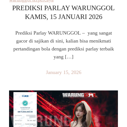
PREDIKSI PARLAY WARUNGGOL
KAMIS, 15 JANUARI 2026
Prediksi Parlay WARUNGGOL – yang sangat
gacor di sajikan di sini, kalian bisa menikmati
pertandingan bola dengan prediksi parlay terbaik
yang […]
January 15, 2026