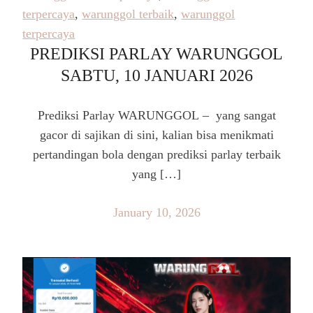
terpercaya
,
warunggol terbaik
,
warunggol
terpercaya
PREDIKSI PARLAY WARUNGGOL
SABTU, 10 JANUARI 2026
Prediksi Parlay WARUNGGOL – yang sangat
gacor di sajikan di sini, kalian bisa menikmati
pertandingan bola dengan prediksi parlay terbaik
yang […]
January 10, 2026