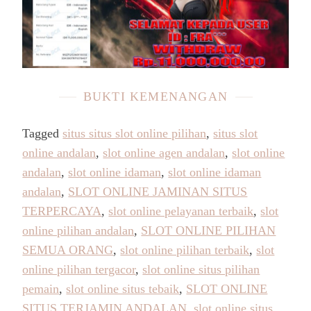
BUKTI KEMENANGAN
Tagged
situs situs slot online pilihan
,
situs slot
online andalan
,
slot online agen andalan
,
slot online
andalan
,
slot online idaman
,
slot online idaman
andalan
,
SLOT ONLINE JAMINAN SITUS
TERPERCAYA
,
slot online pelayanan terbaik
,
slot
online pilihan andalan
,
SLOT ONLINE PILIHAN
SEMUA ORANG
,
slot online pilihan terbaik
,
slot
online pilihan tergacor
,
slot online situs pilihan
pemain
,
slot online situs tebaik
,
SLOT ONLINE
SITUS TERJAMIN ANDALAN
,
slot online situs