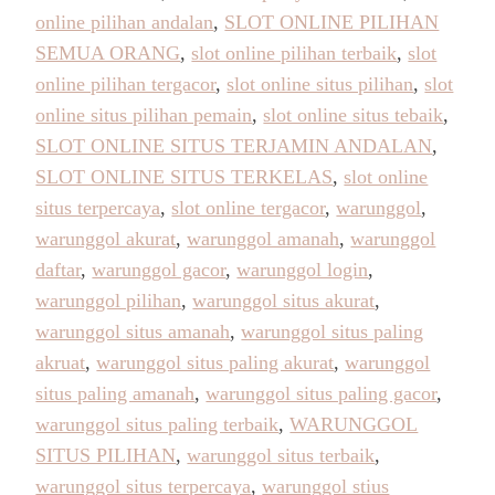
online pilihan andalan
,
SLOT ONLINE PILIHAN
SEMUA ORANG
,
slot online pilihan terbaik
,
slot
online pilihan tergacor
,
slot online situs pilihan
,
slot
online situs pilihan pemain
,
slot online situs tebaik
,
SLOT ONLINE SITUS TERJAMIN ANDALAN
,
SLOT ONLINE SITUS TERKELAS
,
slot online
situs terpercaya
,
slot online tergacor
,
warunggol
,
warunggol akurat
,
warunggol amanah
,
warunggol
daftar
,
warunggol gacor
,
warunggol login
,
warunggol pilihan
,
warunggol situs akurat
,
warunggol situs amanah
,
warunggol situs paling
akruat
,
warunggol situs paling akurat
,
warunggol
situs paling amanah
,
warunggol situs paling gacor
,
warunggol situs paling terbaik
,
WARUNGGOL
SITUS PILIHAN
,
warunggol situs terbaik
,
warunggol situs terpercaya
,
warunggol stius