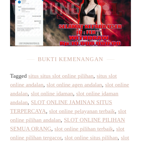
BUKTI KEMENANGAN
Tagged
situs situs slot online pilihan
,
situs slot
online andalan
,
slot online agen andalan
,
slot online
andalan
,
slot online idaman
,
slot online idaman
andalan
,
SLOT ONLINE JAMINAN SITUS
TERPERCAYA
,
slot online pelayanan terbaik
,
slot
online pilihan andalan
,
SLOT ONLINE PILIHAN
SEMUA ORANG
,
slot online pilihan terbaik
,
slot
online pilihan tergacor
,
slot online situs pilihan
,
slot