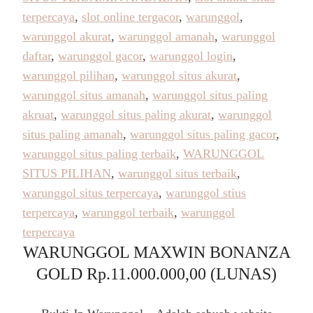
terpercaya
,
slot online tergacor
,
warunggol
,
warunggol akurat
,
warunggol amanah
,
warunggol
daftar
,
warunggol gacor
,
warunggol login
,
warunggol pilihan
,
warunggol situs akurat
,
warunggol situs amanah
,
warunggol situs paling
akruat
,
warunggol situs paling akurat
,
warunggol
situs paling amanah
,
warunggol situs paling gacor
,
warunggol situs paling terbaik
,
WARUNGGOL
SITUS PILIHAN
,
warunggol situs terbaik
,
warunggol situs terpercaya
,
warunggol stius
terpercaya
,
warunggol terbaik
,
warunggol
terpercaya
WARUNGGOL MAXWIN BONANZA
GOLD Rp.11.000.000,00 (LUNAS)