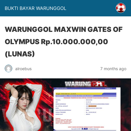
BUKTI BAYAR WARUNGGOL
WARUNGGOL MAXWIN GATES OF
OLYMPUS Rp.10.000.000,00
(LUNAS)
alroebus
7 months ago