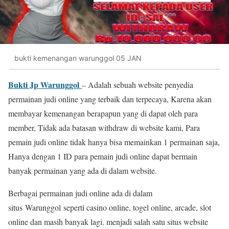
bukti kemenangan warunggol 05 JAN
Bukti Jp Warunggol
– Adalah sebuah website penyedia
permainan judi online yang terbaik dan terpecaya, Karena akan
membayar kemenangan berapapun yang di dapat oleh para
member, Tidak ada batasan withdraw di website kami, Para
pemain judi online tidak hanya bisa memainkan 1 permainan saja,
Hanya dengan 1 ID para pemain judi online dapat bermain
banyak permainan yang ada di dalam website.
Berbagai permainan judi online ada di dalam
situs Warunggol seperti casino online, togel online, arcade, slot
online dan masih banyak lagi. menjadi salah satu situs website