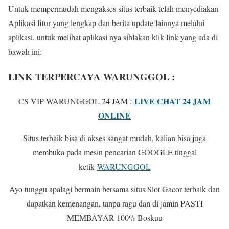
Untuk mempermudah mengakses situs terbaik telah menyediakan
Aplikasi fitur yang lengkap dan berita update lainnya melalui
aplikasi. untuk melihat aplikasi nya sihlakan klik link yang ada di
bawah ini:
LINK TERPERCAYA WARUNGGOL :
LIVE CHAT 24 JAM
CS VIP WARUNGGOL 24 JAM :
ONLINE
Situs terbaik bisa di akses sangat mudah, kalian bisa juga
membuka pada mesin pencarian GOOGLE tinggal
ketik
WARUNGGOL
Ayo tunggu apalagi bermain bersama situs Slot Gacor terbaik dan
dapatkan kemenangan, tanpa ragu dan di jamin PASTI
MEMBAYAR 100% Boskuu