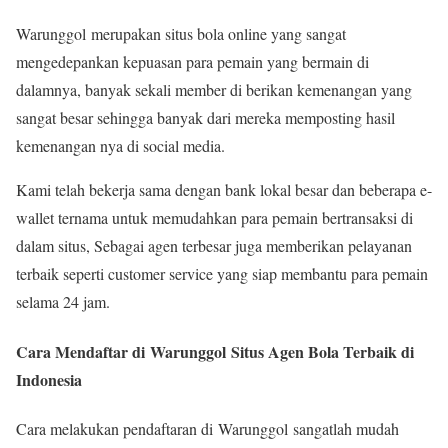
Warunggol merupakan situs bola online yang sangat
mengedepankan kepuasan para pemain yang bermain di
dalamnya, banyak sekali member di berikan kemenangan yang
sangat besar sehingga banyak dari mereka memposting hasil
kemenangan nya di social media.
Kami telah bekerja sama dengan bank lokal besar dan beberapa e-
wallet ternama untuk memudahkan para pemain bertransaksi di
dalam situs, Sebagai agen terbesar juga memberikan pelayanan
terbaik seperti customer service yang siap membantu para pemain
selama 24 jam.
Cara Mendaftar di Warunggol Situs Agen Bola Terbaik di
Indonesia
Cara melakukan pendaftaran di Warunggol sangatlah mudah