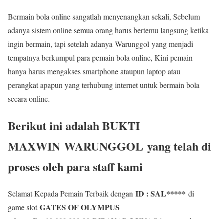
Bermain bola online sangatlah menyenangkan sekali, Sebelum
adanya sistem online semua orang harus bertemu langsung ketika
ingin bermain, tapi setelah adanya Warunggol yang menjadi
tempatnya berkumpul para pemain bola online, Kini pemain
hanya harus mengakses smartphone ataupun laptop atau
perangkat apapun yang terhubung internet untuk bermain bola
secara online.
Berikut ini adalah BUKTI
MAXWIN WARUNGGOL yang telah di
proses oleh para staff kami
ID : SAL*****
Selamat Kepada Pemain Terbaik dengan
di
GATES OF OLYMPUS
game slot