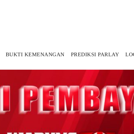
BUKTI KEMENANGAN
PREDIKSI PARLAY
LO