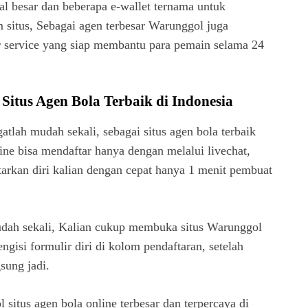
l besar dan beberapa e-wallet ternama untuk
 situs, Sebagai agen terbesar Warunggol juga
r service yang siap membantu para pemain selama 24
itus Agen Bola Terbaik di Indonesia
tlah mudah sekali, sebagai situs agen bola terbaik
e bisa mendaftar hanya dengan melalui livechat,
rkan diri kalian dengan cepat hanya 1 menit pembuat
mudah sekali, Kalian cukup membuka situs Warunggol
engisi formulir diri di kolom pendaftaran, setelah
sung jadi.
situs agen bola online terbesar dan terpercaya di