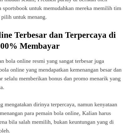
portsbook untuk memudahkan mereka memilih tim
 pilih untuk menang.
ne Terbesar dan Terpercaya di
 100% Membayar
 bola online resmi yang sangat terbesar juga
n bola online yang mendapatkan kemenangan besar dan
sar selalu memberikan bonus dan promo menarik yang
a.
ang mengatakan dirinya terpercaya, namun kenyataan
enangan para pemain bola online, Kalian harus
arena bila salah memilih, bukan keuntungan yang di
oleh.