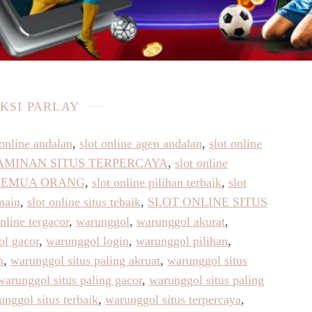
KSI PARLAY
 online andalan
,
slot online agen andalan
,
slot online
JAMINAN SITUS TERPERCAYA
,
slot online
 SEMUA ORANG
,
slot online pilihan terbaik
,
slot
emain
,
slot online situs tebaik
,
SLOT ONLINE SITUS
online tergacor
,
warunggol
,
warunggol akurat
,
l gacor
,
warunggol login
,
warunggol pilihan
,
h
,
warunggol situs paling akruat
,
warunggol situs
warunggol situs paling gacor
,
warunggol situs paling
unggol situs terbaik
,
warunggol situs terpercaya
,