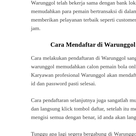
Warunggol telah bekerja sama dengan bank loka
memudahkan para pemain bertransaksi di dalam
memberikan pelayanan terbaik seperti custome
jam.
Cara Mendaftar di Warunggol S
Cara melakukan pendaftaran di Warunggol sanga
warunggol memudahkan calon pemain bola onlin
Karyawan profesional Warunggol akan mendafta
id dan password pasti selesai.
Cara pendaftaran selanjutnya juga sangatlah 
dan langsung klick tombol daftar, setelah itu m
mengisi semua dengan benar, id anda akan lang
Tunggu apa lagi segera bergabung di Warunggol 