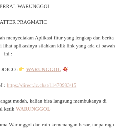
FERRAL WARUNGGOL
CATTER PRAGMATIC
enyediakan Aplikasi fitur yang lengkap dan berita
i lihat aplikasinya silahkan klik link yang ada di bawah
ini :
DDIGO :
WARUNGGOL
M :
https://direct.lc.chat/11470993/15
t sangat mudah, kalian bisa langsung membukanya di
l ketik
WARUNGGOL
ma Warunggol dan raih kemenangan besar, tanpa ragu