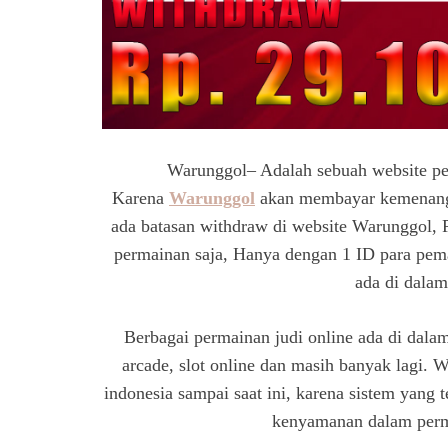
Warunggol– Adalah sebuah website pen
Karena
Warunggol
akan membayar kemenanga
ada batasan withdraw di website Warunggol, 
permainan saja, Hanya dengan 1 ID para pem
ada di dala
Berbagai permainan judi online ada di dalam 
arcade, slot online dan masih banyak lagi. W
indonesia sampai saat ini, karena sistem yan
kenyamanan dalam perm