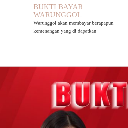
Skip
BUKTI BAYAR
to
WARUNGGOL
content
Warunggol akan membayar berapapun
kemenangan yang di dapatkan