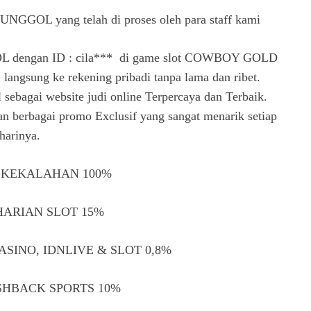
GOL yang telah di proses oleh para staff kami
L dengan ID : cila*** di game slot COWBOY GOLD
ngsung ke rekening pribadi tanpa lama dan ribet.
sebagai website judi online Terpercaya dan Terbaik.
an berbagai promo Exclusif yang sangat menarik setiap
harinya.
 KEKALAHAN 100%
HARIAN SLOT 15%
SINO, IDNLIVE & SLOT 0,8%
SHBACK SPORTS 10%