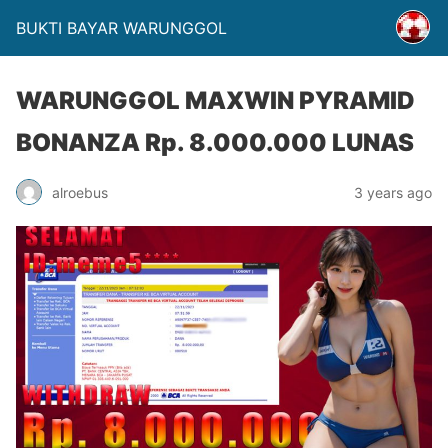
BUKTI BAYAR WARUNGGOL
WARUNGGOL MAXWIN PYRAMID
BONANZA Rp. 8.000.000 LUNAS
alroebus
3 years ago