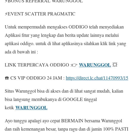
⚡️BONUS REFERRAL WARUNGGOL
⚡️EVENT SCATTER PRAGMATIC
Untuk mempermudah mengakses ODDIGO telah menyediakan
Aplikasi fitur yang lengkap dan berita update lainnya melalui
aplikasi oddigo. untuk di lihat aplikasinya silahkan klik link yang
ada di bawah ini :
WARUNGGOL
LINK TERPERCAYA ODDIGO :👉
💥
☎️ CS VIP ODDIGO 24 JAM :
https://direct.lc.chat/11470993/15
Situs Warunggol bisa di akses dan di lihat sangat mudah, kalian
bisa langsung membukanya di GOOGLE tinggal
WARUNGGOL
ketik
Ayo tunggu apalagi ayo cepat BERMAIN bersama Warunggol
dan raih kemenangan besar, tanpa ragu dan di jamin 100% PASTI