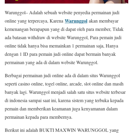
Warunggol– Adalah sebuah website penyedia permainan judi
Warunggol
online yang terpercaya, Karena
akan membayar
kemenangan berapapun yang di dapat oleh para member, Tidak
ada batasan withdraw di website Warunggol, Para pemain judi
online tidak hanya bisa memainkan 1 permainan saja, Hanya
dengan 1 ID para pemain judi online dapat bermain banyak
permainan yang ada di dalam website Warunggol.
Berbagai permainan judi online ada di dalam situs Warunggol
seperti casino online, togel online, arcade, slot online dan masih
banyak lagi. Warunggol menjadi salah satu situs website terbesar
di indonesia sampai saat ini, karena sistem yang terbuka kepada
pemain dan memberikan keamanan juga kenyamanan dalam
permainan kepada para membernya.
Berikut ini adalah BUKTI MAXWIN WARUNGGOL yang