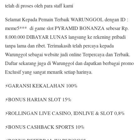
telah di proses oleh para staff kami
Selamat Kepada Pemain Terbaik WARUNGGOL dengan ID :
meme5*** di game slot PYRAMID BONANZA sebesar Rp.
8.000.000 DIBAYAR LUNAS langsung ke rekening pribadi
tanpa lama dan ribet. Terimakasih telah percaya kepada
Warunggol sebagai website judi online Terpercaya dan Terbaik.
Daftar sekarang juga di Warunggol dan dapatkan berbagai promo
Exclusif yang sangat menarik setiap harinya.
⚡️GARANSI KEKALAHAN 100%
⚡️BONUS HARIAN SLOT 15%
⚡️ROLLINGAN LIVE CASINO, IDNLIVE & SLOT 0,8%
⚡️BONUS CASHBACK SPORTS 10%