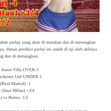
date parlay yang akan di mainkan dan di menangkan
ya, diman prediksi parlay ini sudah di uji oleh ahlinya
ang dan di menangkan.
 Aston Villa OVER 3
nchester Utd UNDER 2
 (Real Madrid) -1
 (Inter Milan) +3/4
) vs Reims -1/2