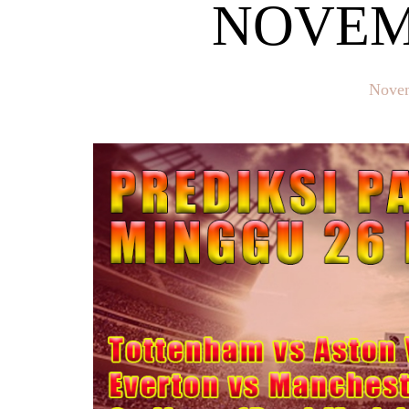
NOVEM
Novem