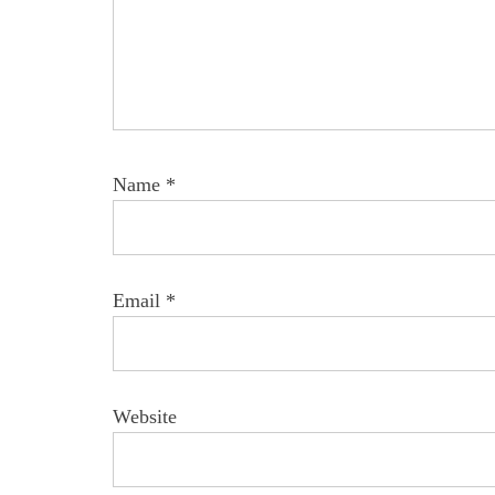
i
o
n
Name
*
Email
*
Website