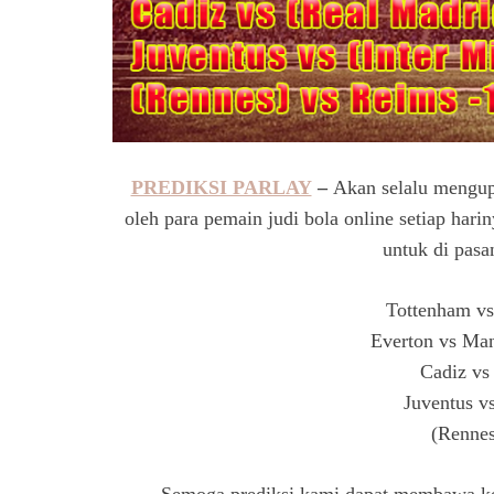
PREDIKSI PARLAY
–
Akan selalu mengup
oleh para pemain judi bola online setiap harin
untuk di pas
Tottenham vs
Everton vs Ma
Cadiz vs
Juventus vs
(Rennes