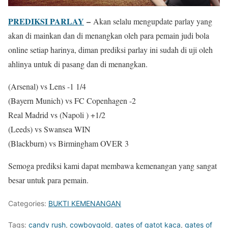
PREDIKSI PARLAY
–
Akan selalu mengupdate parlay yang
akan di mainkan dan di menangkan oleh para pemain judi bola
online setiap harinya, diman prediksi parlay ini sudah di uji oleh
ahlinya untuk di pasang dan di menangkan.
(Arsenal) vs Lens -1 1/4
(Bayern Munich) vs FC Copenhagen -2
Real Madrid vs (Napoli ) +1/2
(Leeds) vs Swansea WIN
(Blackburn) vs Birmingham OVER 3
Semoga prediksi kami dapat membawa kemenangan yang sangat
besar untuk para pemain.
Categories:
BUKTI KEMENANGAN
Tags:
candy rush
,
cowboygold
,
gates of gatot kaca
,
gates of