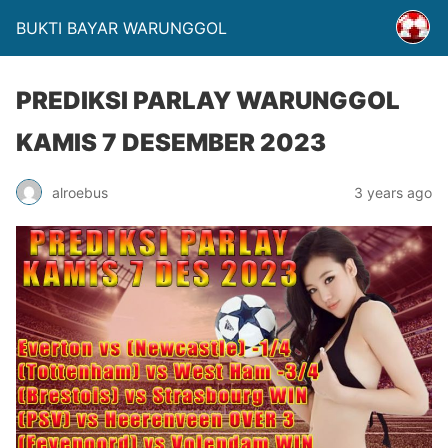
BUKTI BAYAR WARUNGGOL
PREDIKSI PARLAY WARUNGGOL
KAMIS 7 DESEMBER 2023
alroebus
3 years ago