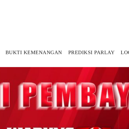
BUKTI KEMENANGAN
PREDIKSI PARLAY
LO