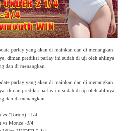
date parlay yang akan di mainkan dan di menangkan
ya, diman prediksi parlay ini sudah di uji oleh ahlinya
ang dan di menangkan.
date parlay yang akan di mainkan dan di menangkan
ya, diman prediksi parlay ini sudah di uji oleh ahlinya
ang dan di menangkan.
a vs (Torino) +1/4
) vs Monza -3/4