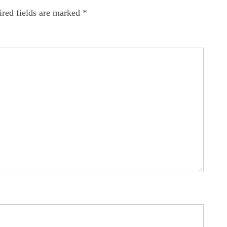
red fields are marked
*