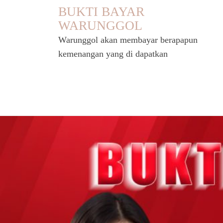
Skip
BUKTI BAYAR
to
WARUNGGOL
content
Warunggol akan membayar berapapun
kemenangan yang di dapatkan