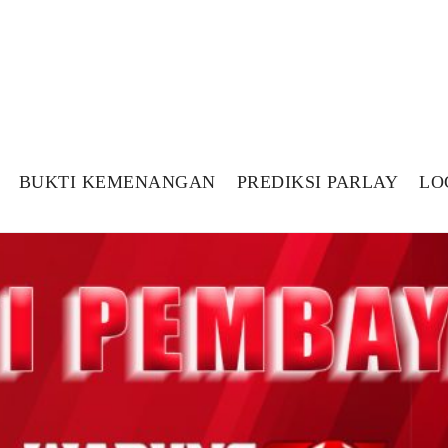
BUKTI KEMENANGAN
PREDIKSI PARLAY
LO