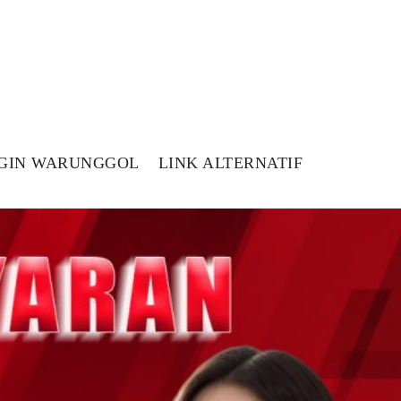
GIN WARUNGGOL
LINK ALTERNATIF