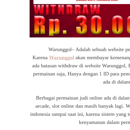
Warunggol– Adalah sebuah website pen
Karena
Warunggol
akan membayar kemenanga
ada batasan withdraw di website Warunggol, 
permainan saja, Hanya dengan 1 ID para pem
ada di dala
Berbagai permainan judi online ada di dalam 
arcade, slot online dan masih banyak lagi. W
indonesia sampai saat ini, karena sistem yan
kenyamanan dalam perm