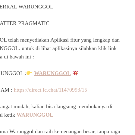
FERRAL WARUNGGOL
CATTER PRAGMATIC
lah menyediakan Aplikasi fitur yang lengkap dan
NGGOL. untuk di lihat aplikasinya silahkan klik link
a di bawah ini :
RUNGGOL :
WARUNGGOL
JAM :
https://direct.lc.chat/11470993/15
t sangat mudah, kalian bisa langsung membukanya di
l ketik
WARUNGGOL
ma Warunggol dan raih kemenangan besar, tanpa ragu