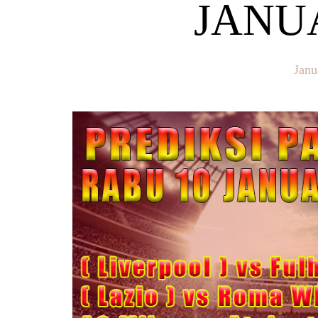
JANUA
Janu