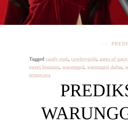
PREDI
Tagged
candy rush
,
cowboygold
,
gates of gato
sweet bonanza
,
warunggol
,
warunggol daftar
,
w
terpercaya
PREDIK
WARUNGG