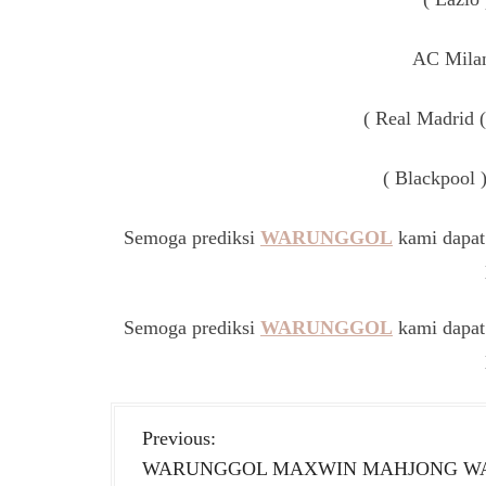
AC Milan
( Real Madrid (
( Blackpool 
Semoga prediksi
WARUNGGOL
kami dapat
Semoga prediksi
WARUNGGOL
kami dapat
P
Previous:
WARUNGGOL MAXWIN MAHJONG W
o