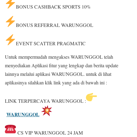
BONUS CASHBACK SPORTS 10%
BONUS REFERRAL WARUNGGOL
EVENT SCATTER PRAGMATIC
Untuk mempermudah mengakses WARUNGGOL telah
menyediakan Aplikasi fitur yang lengkap dan berita update
lainnya melalui aplikasi WARUNGGOL. untuk di lihat
aplikasinya silahkan klik link yang ada di bawah ini :
LINK TERPERCAYA WARUNGGOL :
WARUNGGOL
CS VIP WARUNGGOL 24 JAM