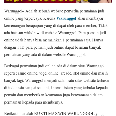
Warunggol– Adalah sebuah website penyedia permainan judi
Warunggol
online yang terpercaya, Karena
akan membayar
kemenangan berapapun yang di dapat oleh para member, Tidak
ada batasan withdraw di website Warunggol, Para pemain judi
online tidak hanya bisa memainkan 1 permainan saja, Hanya
dengan 1 ID para pemain judi online dapat bermain banyak
permainan yang ada di dalam website Warunggol.
Berbagai permainan judi online ada di dalam situs Warunggol
seperti casino online, togel online, arcade, slot online dan masih
banyak lagi. Warunggol menjadi salah satu situs website terbesar
di indonesia sampai saat ini, karena sistem yang terbuka kepada
pemain dan memberikan keamanan juga kenyamanan dalam
permainan kepada para membernya.
Berikut ini adalah BUKTI MAXWIN WARUNGGOL yang