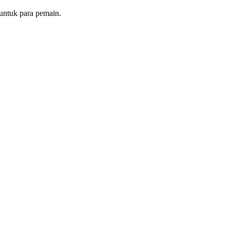
ntuk para pemain.