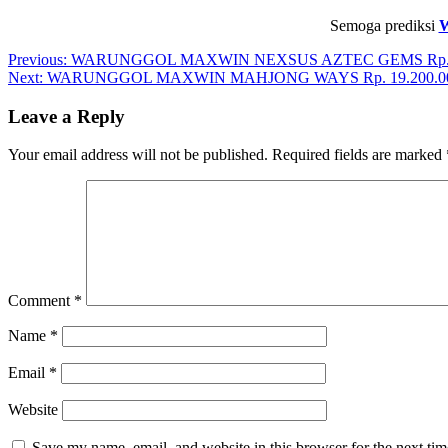
Semoga prediksi
Post
Previous:
WARUNGGOL MAXWIN NEXSUS AZTEC GEMS Rp. 8
Next:
WARUNGGOL MAXWIN MAHJONG WAYS Rp. 19.200.0
navigation
Leave a Reply
Your email address will not be published.
Required fields are marked
Comment
*
Name
*
Email
*
Website
Save my name, email, and website in this browser for the next ti