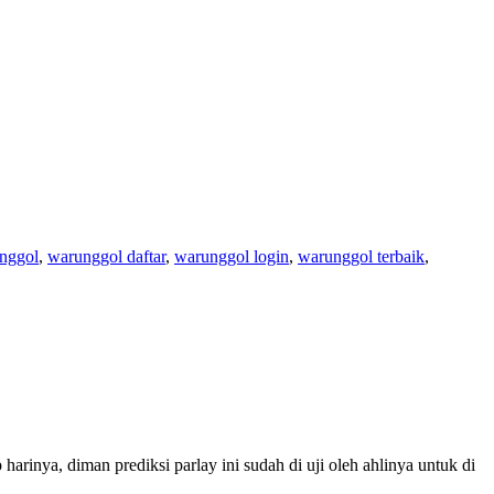
nggol
,
warunggol daftar
,
warunggol login
,
warunggol terbaik
,
arinya, diman prediksi parlay ini sudah di uji oleh ahlinya untuk di