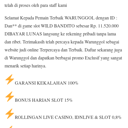
telah di proses oleh para staff kami
Selamat Kepada Pemain Terbaik WARUNGGOL dengan ID :
Dan** di game slot WILD BANDITO sebesar Rp. 11.520.000
DIBAYAR LUNAS langsung ke rekening pribadi tanpa lama
dan ribet. Terimakasih telah percaya kepada Warunggol sebagai
website judi online Terpercaya dan Terbaik. Daftar sekarang juga
di Warunggol dan dapatkan berbagai promo Exclusif yang sangat
menarik setiap harinya.
GARANSI KEKALAHAN 100%
BONUS HARIAN SLOT 15%
ROLLINGAN LIVE CASINO, IDNLIVE & SLOT 0,8%