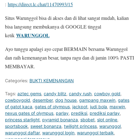
:
https://direct.lc.chat/11470993/15
Situs Warunggol bisa di akses dan di lihat sangat mudah, kalian
bisa langsung membukanya di GOOGLE tinggal
WARUNGGOL
ketik
Ayo tunggu apalagi ayo cepat BERMAIN bersama Warunggol
dan raih kemenangan besar, tanpa ragu dan di jamin 100% PASTI
MEMBAYAR.
Categories:
BUKTI KEMENANGAN
Tags:
aztec gems
,
candy blitz
,
candy rush
,
cowboy gold
,
cowboygold
,
desember
,
dog house
,
gampang maxwin
,
gates
of gatot kaca
,
gates of olympus
,
jackpot
,
judi bola
,
maxwin
,
nexus gates of olympus
,
parlay
,
prediksi
,
prediksi parlay
,
princess starlight
,
pyramid bonanza
,
sbobet
,
slot online
,
sportsbook
,
sweet bonanza
,
twilight princess
,
warunggol
,
warunggol daftar
,
warunggol login
,
warunggol terbaik
,