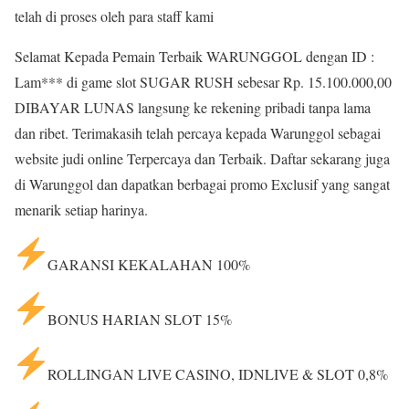
telah di proses oleh para staff kami
Selamat Kepada Pemain Terbaik WARUNGGOL dengan ID :
Lam*** di game slot SUGAR RUSH sebesar Rp. 15.100.000,00
DIBAYAR LUNAS langsung ke rekening pribadi tanpa lama
dan ribet. Terimakasih telah percaya kepada Warunggol sebagai
website judi online Terpercaya dan Terbaik. Daftar sekarang juga
di Warunggol dan dapatkan berbagai promo Exclusif yang sangat
menarik setiap harinya.
GARANSI KEKALAHAN 100%
BONUS HARIAN SLOT 15%
ROLLINGAN LIVE CASINO, IDNLIVE & SLOT 0,8%