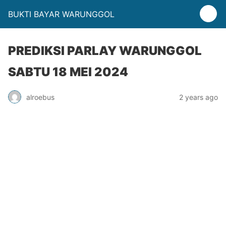
BUKTI BAYAR WARUNGGOL
PREDIKSI PARLAY WARUNGGOL
SABTU 18 MEI 2024
alroebus
2 years ago