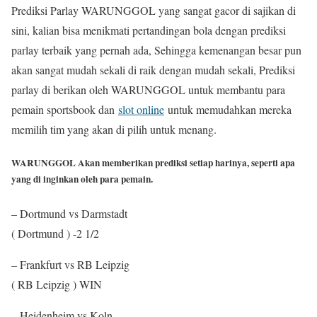
Prediksi Parlay WARUNGGOL yang sangat gacor di sajikan di
sini, kalian bisa menikmati pertandingan bola dengan prediksi
parlay terbaik yang pernah ada, Sehingga kemenangan besar pun
akan sangat mudah sekali di raik dengan mudah sekali, Prediksi
parlay di berikan oleh WARUNGGOL untuk membantu para
pemain sportsbook dan
slot online
untuk memudahkan mereka
memilih tim yang akan di pilih untuk menang.
WARUNGGOL Akan memberikan prediksi setiap harinya, seperti apa
yang di inginkan oleh para pemain.
– Dortmund vs Darmstadt
( Dortmund ) -2 1/2
– Frankfurt vs RB Leipzig
( RB Leipzig ) WIN
– Heidenheim vs Koln