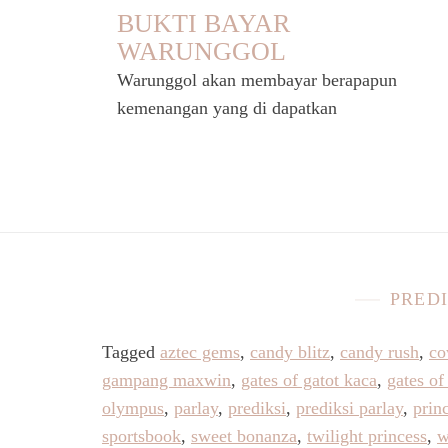
Skip
BUKTI BAYAR
to
WARUNGGOL
content
Warunggol akan membayar berapapun
kemenangan yang di dapatkan
PREDI
Tagged
aztec gems
,
candy blitz
,
candy rush
,
co
gampang maxwin
,
gates of gatot kaca
,
gates o
olympus
,
parlay
,
prediksi
,
prediksi parlay
,
princ
sportsbook
,
sweet bonanza
,
twilight princess
,
w