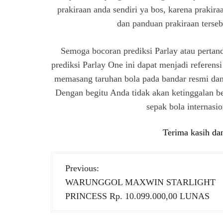
prakiraan anda sendiri ya bos, karena prakir
dan panduan prakiraan ters
Semoga bocoran prediksi Parlay atau pertan
prediksi Parlay One ini dapat menjadi referen
memasang taruhan bola pada bandar resmi da
Dengan begitu Anda tidak akan ketinggalan b
sepak bola internasio
Terima kasih da
P
Previous:
WARUNGGOL MAXWIN STARLIGHT
o
PRINCESS Rp. 10.099.000,00 LUNAS
s
t