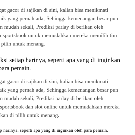
at gacor di sajikan di sini, kalian bisa menikmati
rbaik yang pernah ada, Sehingga kemenangan besar pun
n mudah sekali, Prediksi parlay di berikan oleh
portsbook untuk memudahkan mereka memilih tim
 pilih untuk menang.
etiap harinya, seperti apa yang di inginkan
para pemain.
gacor di sajikan di sini, kalian bisa menikmati
rbaik yang pernah ada, Sehingga kemenangan besar pun
n mudah sekali, Prediksi parlay di berikan oleh
rtsbook dan slot online untuk memudahkan mereka
kan di pilih untuk menang.
rinya, seperti apa yang di inginkan oleh para pemain.