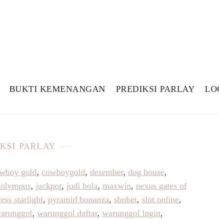
BUKTI KEMENANGAN
PREDIKSI PARLAY
LO
KSI PARLAY
wboy gold
,
cowboygold
,
desember
,
dog house
,
f olympus
,
jackpot
,
judi bola
,
maxwin
,
nexus gates of
ess starlight
,
pyramid bonanza
,
sbobet
,
slot online
,
arunggol
,
warunggol daftar
,
warunggol login
,