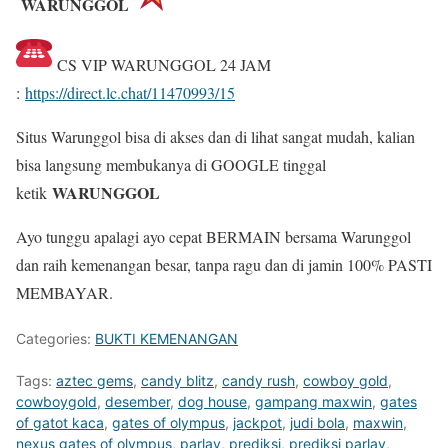
WARUNGGOL
CS VIP WARUNGGOL 24 JAM
:
https://direct.lc.chat/11470993/15
Situs Warunggol bisa di akses dan di lihat sangat mudah, kalian
bisa langsung membukanya di GOOGLE tinggal
WARUNGGOL
ketik
Ayo tunggu apalagi ayo cepat BERMAIN bersama Warunggol
dan raih kemenangan besar, tanpa ragu dan di jamin 100% PASTI
MEMBAYAR.
Categories:
BUKTI KEMENANGAN
Tags:
aztec gems
,
candy blitz
,
candy rush
,
cowboy gold
,
cowboygold
,
desember
,
dog house
,
gampang maxwin
,
gates
of gatot kaca
,
gates of olympus
,
jackpot
,
judi bola
,
maxwin
,
nexus gates of olympus
,
parlay
,
prediksi
,
prediksi parlay
,