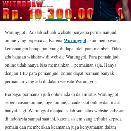
Warunggol– Adalah sebuah website penyedia permainan judi
Warunggol
online yang terpercaya, Karena
akan membayar
kemenangan berapapun yang di dapat oleh para member, Tidak
ada batasan withdraw di website Warunggol, Para pemain judi
online tidak hanya bisa memainkan 1 permainan saja, Hanya
dengan 1 ID para pemain judi online dapat bermain banyak
permainan yang ada di dalam website Warunggol.
Berbagai permainan judi online ada di dalam situs Warunggol
seperti casino online, togel online, arcade, slot online dan masih
banyak lagi. Warunggol menjadi salah satu situs website terbesar
di indonesia sampai saat ini, karena sistem yang terbuka kepada
pemain dan memberikan keamanan juga kenyamanan dalam