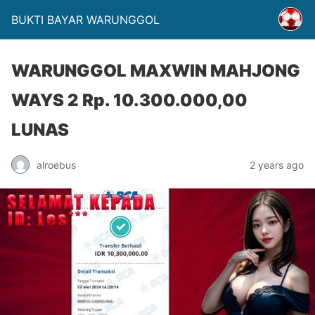
BUKTI BAYAR WARUNGGOL
WARUNGGOL MAXWIN MAHJONG
WAYS 2 Rp. 10.300.000,00
LUNAS
alroebus
2 years ago