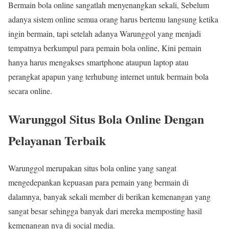
Bermain bola online sangatlah menyenangkan sekali, Sebelum
adanya sistem online semua orang harus bertemu langsung ketika
ingin bermain, tapi setelah adanya Warunggol yang menjadi
tempatnya berkumpul para pemain bola online, Kini pemain
hanya harus mengakses smartphone ataupun laptop atau
perangkat apapun yang terhubung internet untuk bermain bola
secara online.
Warunggol Situs Bola Online Dengan
Pelayanan Terbaik
Warunggol merupakan situs bola online yang sangat
mengedepankan kepuasan para pemain yang bermain di
dalamnya, banyak sekali member di berikan kemenangan yang
sangat besar sehingga banyak dari mereka memposting hasil
kemenangan nya di social media.