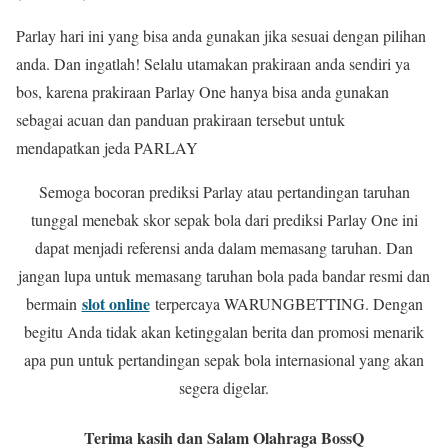
Parlay hari ini yang bisa anda gunakan jika sesuai dengan pilihan
anda. Dan ingatlah! Selalu utamakan prakiraan anda sendiri ya
bos, karena prakiraan Parlay One hanya bisa anda gunakan
sebagai acuan dan panduan prakiraan tersebut untuk
mendapatkan jeda PARLAY
Semoga bocoran prediksi Parlay atau pertandingan taruhan
tunggal menebak skor sepak bola dari prediksi Parlay One ini
dapat menjadi referensi anda dalam memasang taruhan. Dan
jangan lupa untuk memasang taruhan bola pada bandar resmi dan
slot online
bermain
terpercaya WARUNGBETTING. Dengan
begitu Anda tidak akan ketinggalan berita dan promosi menarik
apa pun untuk pertandingan sepak bola internasional yang akan
segera digelar.
Terima kasih dan Salam Olahraga BossQ