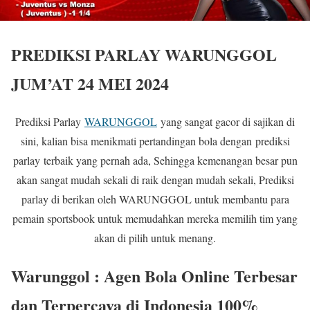
PREDIKSI PARLAY WARUNGGOL
JUM’AT 24 MEI 2024
Prediksi Parlay
WARUNGGOL
yang sangat gacor di sajikan di
sini, kalian bisa menikmati pertandingan bola dengan prediksi
parlay terbaik yang pernah ada, Sehingga kemenangan besar pun
akan sangat mudah sekali di raik dengan mudah sekali, Prediksi
parlay di berikan oleh WARUNGGOL untuk membantu para
pemain sportsbook untuk memudahkan mereka memilih tim yang
akan di pilih untuk menang.
Warunggol : Agen Bola Online Terbesar
dan Terpercaya di Indonesia 100%