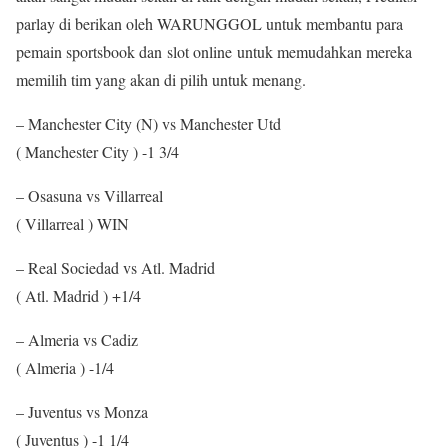
parlay di berikan oleh WARUNGGOL untuk membantu para
pemain sportsbook dan slot online untuk memudahkan mereka
memilih tim yang akan di pilih untuk menang.
– Manchester City (N) vs Manchester Utd
( Manchester City ) -1 3/4
– Osasuna vs Villarreal
( Villarreal ) WIN
– Real Sociedad vs Atl. Madrid
( Atl. Madrid ) +1/4
– Almeria vs Cadiz
( Almeria ) -1/4
– Juventus vs Monza
( Juventus ) -1 1/4