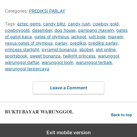
Categories:
PREDIKSI PARLAY
Tags:
aztec gems
,
candy blitz
,
candy rush
,
cowboy gold
,
cowboygold
,
desember
,
dog house
,
gampang maxwin
,
gates
of gatot kaca
,
gates of olympus
,
jackpot
,
judi bola
,
maxwin
,
nexus gates of olympus
,
parlay
,
prediksi
,
prediksi parlay
,
princess starlight
,
pyramid bonanza
,
sbobet
,
slot online
,
sportsbook
,
sweet bonanza
,
twilight princess
,
warunggol
,
warunggol daftar
,
warunggol login
,
warunggol terbaik
,
warunggol terpercaya
Leave a Comment
BUKTI BAYAR WARUNGGOL
Back to top
Exit mobile version