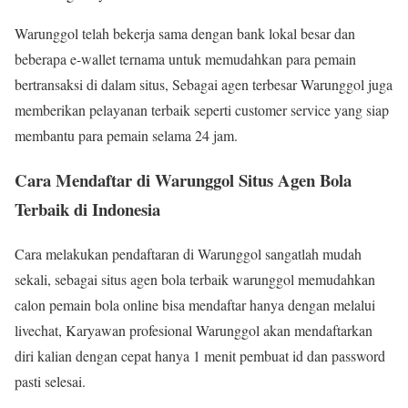
Warunggol telah bekerja sama dengan bank lokal besar dan
beberapa e-wallet ternama untuk memudahkan para pemain
bertransaksi di dalam situs, Sebagai agen terbesar Warunggol juga
memberikan pelayanan terbaik seperti customer service yang siap
membantu para pemain selama 24 jam.
Cara Mendaftar di Warunggol Situs Agen Bola
Terbaik di Indonesia
Cara melakukan pendaftaran di Warunggol sangatlah mudah
sekali, sebagai situs agen bola terbaik warunggol memudahkan
calon pemain bola online bisa mendaftar hanya dengan melalui
livechat, Karyawan profesional Warunggol akan mendaftarkan
diri kalian dengan cepat hanya 1 menit pembuat id dan password
pasti selesai.