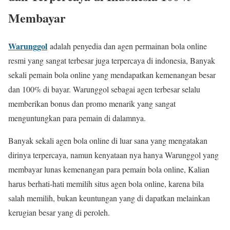
Membayar
Warunggol
adalah penyedia dan agen permainan bola online
resmi yang sangat terbesar juga terpercaya di indonesia, Banyak
sekali pemain bola online yang mendapatkan kemenangan besar
dan 100% di bayar. Warunggol sebagai agen terbesar selalu
memberikan bonus dan promo menarik yang sangat
menguntungkan para pemain di dalamnya.
Banyak sekali agen bola online di luar sana yang mengatakan
dirinya terpercaya, namun kenyataan nya hanya Warunggol yang
membayar lunas kemenangan para pemain bola online, Kalian
harus berhati-hati memilih situs agen bola online, karena bila
salah memilih, bukan keuntungan yang di dapatkan melainkan
kerugian besar yang di peroleh.