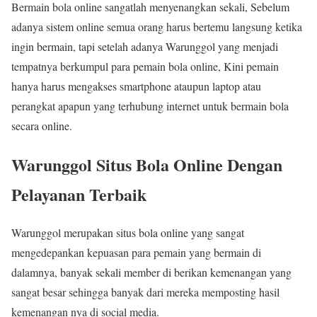
Bermain bola online sangatlah menyenangkan sekali, Sebelum
adanya sistem online semua orang harus bertemu langsung ketika
ingin bermain, tapi setelah adanya Warunggol yang menjadi
tempatnya berkumpul para pemain bola online, Kini pemain
hanya harus mengakses smartphone ataupun laptop atau
perangkat apapun yang terhubung internet untuk bermain bola
secara online.
Warunggol Situs Bola Online Dengan
Pelayanan Terbaik
Warunggol merupakan situs bola online yang sangat
mengedepankan kepuasan para pemain yang bermain di
dalamnya, banyak sekali member di berikan kemenangan yang
sangat besar sehingga banyak dari mereka memposting hasil
kemenangan nya di social media.