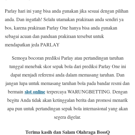
Parlay hari ini yang bisa anda gunakan jika sesuai dengan pilihan
anda. Dan ingatlah! Selalu utamakan prakiraan anda sendiri ya
bos, karena prakiraan Parlay One hanya bisa anda gunakan
sebagai acuan dan panduan prakiraan tersebut untuk
mendapatkan jeda PARLAY
Semoga bocoran prediksi Parlay atau pertandingan taruhan
tunggal menebak skor sepak bola dari prediksi Parlay One ini
dapat menjadi referensi anda dalam memasang taruhan. Dan
jangan lupa untuk memasang taruhan bola pada bandar resmi dan
slot online
bermain
terpercaya WARUNGBETTING. Dengan
begitu Anda tidak akan ketinggalan berita dan promosi menarik
apa pun untuk pertandingan sepak bola internasional yang akan
segera digelar.
Terima kasih dan Salam Olahraga BossQ