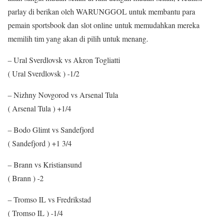
parlay di berikan oleh WARUNGGOL untuk membantu para
pemain sportsbook dan slot online untuk memudahkan mereka
memilih tim yang akan di pilih untuk menang.
– Ural Sverdlovsk vs Akron Togliatti
( Ural Sverdlovsk ) -1/2
– Nizhny Novgorod vs Arsenal Tula
( Arsenal Tula ) +1/4
– Bodo Glimt vs Sandefjord
( Sandefjord ) +1 3/4
– Brann vs Kristiansund
( Brann ) -2
– Tromso IL vs Fredrikstad
( Tromso IL ) -1/4