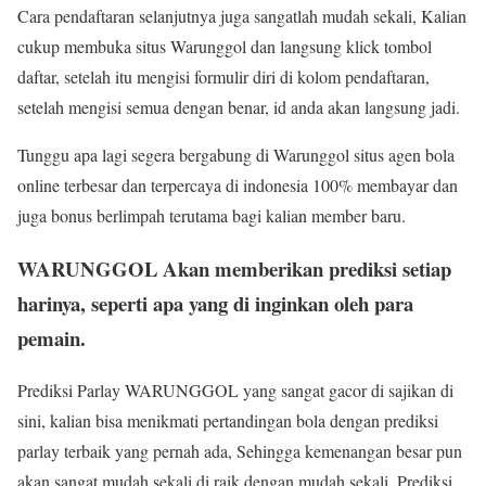
Cara pendaftaran selanjutnya juga sangatlah mudah sekali, Kalian
cukup membuka situs Warunggol dan langsung klick tombol
daftar, setelah itu mengisi formulir diri di kolom pendaftaran,
setelah mengisi semua dengan benar, id anda akan langsung jadi.
Tunggu apa lagi segera bergabung di Warunggol situs agen bola
online terbesar dan terpercaya di indonesia 100% membayar dan
juga bonus berlimpah terutama bagi kalian member baru.
WARUNGGOL Akan memberikan prediksi setiap
harinya, seperti apa yang di inginkan oleh para
pemain.
Prediksi Parlay WARUNGGOL yang sangat gacor di sajikan di
sini, kalian bisa menikmati pertandingan bola dengan prediksi
parlay terbaik yang pernah ada, Sehingga kemenangan besar pun
akan sangat mudah sekali di raik dengan mudah sekali, Prediksi