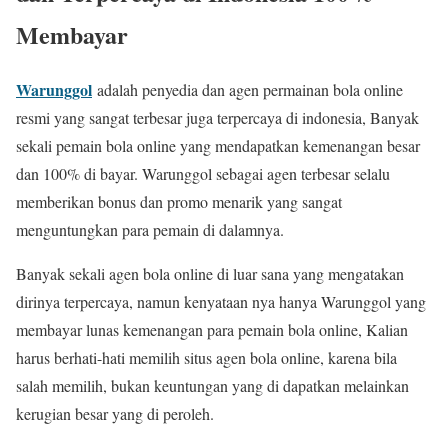
Membayar
Warunggol
adalah penyedia dan agen permainan bola online
resmi yang sangat terbesar juga terpercaya di indonesia, Banyak
sekali pemain bola online yang mendapatkan kemenangan besar
dan 100% di bayar. Warunggol sebagai agen terbesar selalu
memberikan bonus dan promo menarik yang sangat
menguntungkan para pemain di dalamnya.
Banyak sekali agen bola online di luar sana yang mengatakan
dirinya terpercaya, namun kenyataan nya hanya Warunggol yang
membayar lunas kemenangan para pemain bola online, Kalian
harus berhati-hati memilih situs agen bola online, karena bila
salah memilih, bukan keuntungan yang di dapatkan melainkan
kerugian besar yang di peroleh.