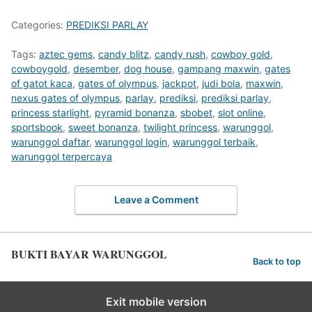
Categories:
PREDIKSI PARLAY
Tags:
aztec gems
,
candy blitz
,
candy rush
,
cowboy gold
,
cowboygold
,
desember
,
dog house
,
gampang maxwin
,
gates
of gatot kaca
,
gates of olympus
,
jackpot
,
judi bola
,
maxwin
,
nexus gates of olympus
,
parlay
,
prediksi
,
prediksi parlay
,
princess starlight
,
pyramid bonanza
,
sbobet
,
slot online
,
sportsbook
,
sweet bonanza
,
twilight princess
,
warunggol
,
warunggol daftar
,
warunggol login
,
warunggol terbaik
,
warunggol terpercaya
Leave a Comment
BUKTI BAYAR WARUNGGOL
Back to top
Exit mobile version