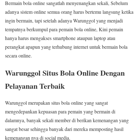
Bermain bola online sangatlah menyenangkan sekali, Sebelum
adanya sistem online semua orang harus bertemu langsung ketika
ingin bermain, tapi setelah adanya Warunggol yang menjadi
tempatnya berkumpul para pemain bola online, Kini pemain
hanya harus mengakses smartphone ataupun laptop atau
perangkat apapun yang terhubung internet untuk bermain bola
secara online.
Warunggol Situs Bola Online Dengan
Pelayanan Terbaik
Warunggol merupakan situs bola online yang sangat
mengedepankan kepuasan para pemain yang bermain di
dalamnya, banyak sekali member di berikan kemenangan yang
sangat besar sehingga banyak dari mereka memposting hasil
kemenangan nya di social media.