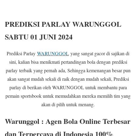
PREDIKSI PARLAY WARUNGGOL
SABTU 01 JUNI 2024
Prediksi Parlay
WARUNGGOL
yang sangat gacor di sajikan di
sini, kalian bisa menikmati pertandingan bola dengan prediksi
parlay terbaik yang pernah ada, Sehingga kemenangan besar pun
akan sangat mudah sekali di raik dengan mudah sekali, Prediksi
parlay di berikan oleh WARUNGGOL untuk membantu para
pemain sportsbook untuk memudahkan mereka memilih tim yang
akan di pilih untuk menang.
Warunggol : Agen Bola Online Terbesar
dan Terpercaya di Indonesia 100%