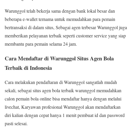
Warunggol telah bekerja sama dengan bank lokal besar dan
beberapa e-wallet ternama untuk memudahkan para pemain
bertransaksi di dalam situs, Sebagai agen terbesar Warunggol juga
memberikan pelayanan terbaik seperti customer service yang siap
membantu para pemain selama 24 jam.
Cara Mendaftar di Warunggol Situs Agen Bola
Terbaik di Indonesia
Cara melakukan pendaftaran di Warunggol sangatlah mudah
sekali, sebagai situs agen bola terbaik warunggol memudahkan
calon pemain bola online bisa mendaftar hanya dengan melalui
livechat, Karyawan profesional Warunggol akan mendaftarkan
diri kalian dengan cepat hanya 1 menit pembuat id dan password
pasti selesai.