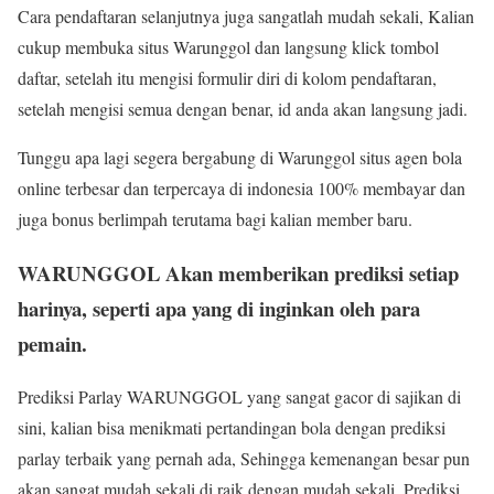
Cara pendaftaran selanjutnya juga sangatlah mudah sekali, Kalian
cukup membuka situs Warunggol dan langsung klick tombol
daftar, setelah itu mengisi formulir diri di kolom pendaftaran,
setelah mengisi semua dengan benar, id anda akan langsung jadi.
Tunggu apa lagi segera bergabung di Warunggol situs agen bola
online terbesar dan terpercaya di indonesia 100% membayar dan
juga bonus berlimpah terutama bagi kalian member baru.
WARUNGGOL Akan memberikan prediksi setiap
harinya, seperti apa yang di inginkan oleh para
pemain.
Prediksi Parlay WARUNGGOL yang sangat gacor di sajikan di
sini, kalian bisa menikmati pertandingan bola dengan prediksi
parlay terbaik yang pernah ada, Sehingga kemenangan besar pun
akan sangat mudah sekali di raik dengan mudah sekali, Prediksi