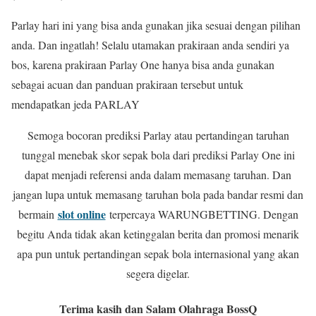
Parlay hari ini yang bisa anda gunakan jika sesuai dengan pilihan
anda. Dan ingatlah! Selalu utamakan prakiraan anda sendiri ya
bos, karena prakiraan Parlay One hanya bisa anda gunakan
sebagai acuan dan panduan prakiraan tersebut untuk
mendapatkan jeda PARLAY
Semoga bocoran prediksi Parlay atau pertandingan taruhan
tunggal menebak skor sepak bola dari prediksi Parlay One ini
dapat menjadi referensi anda dalam memasang taruhan. Dan
jangan lupa untuk memasang taruhan bola pada bandar resmi dan
slot online
bermain
terpercaya WARUNGBETTING. Dengan
begitu Anda tidak akan ketinggalan berita dan promosi menarik
apa pun untuk pertandingan sepak bola internasional yang akan
segera digelar.
Terima kasih dan Salam Olahraga BossQ