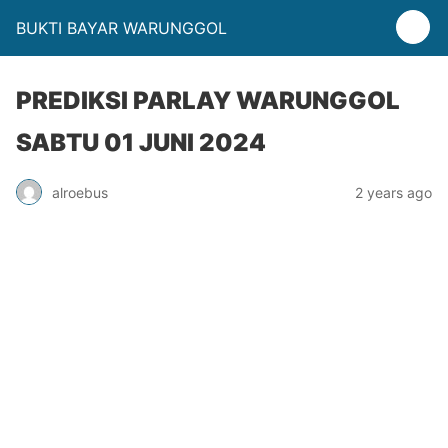
BUKTI BAYAR WARUNGGOL
PREDIKSI PARLAY WARUNGGOL
SABTU 01 JUNI 2024
alroebus
2 years ago