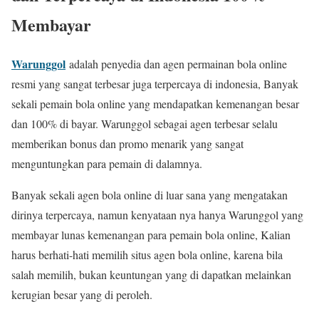
Membayar
Warunggol
adalah penyedia dan agen permainan bola online
resmi yang sangat terbesar juga terpercaya di indonesia, Banyak
sekali pemain bola online yang mendapatkan kemenangan besar
dan 100% di bayar. Warunggol sebagai agen terbesar selalu
memberikan bonus dan promo menarik yang sangat
menguntungkan para pemain di dalamnya.
Banyak sekali agen bola online di luar sana yang mengatakan
dirinya terpercaya, namun kenyataan nya hanya Warunggol yang
membayar lunas kemenangan para pemain bola online, Kalian
harus berhati-hati memilih situs agen bola online, karena bila
salah memilih, bukan keuntungan yang di dapatkan melainkan
kerugian besar yang di peroleh.