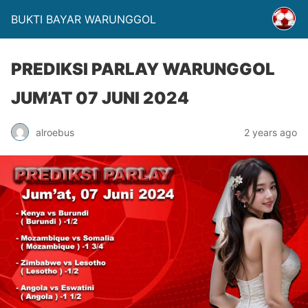
BUKTI BAYAR WARUNGGOL
PREDIKSI PARLAY WARUNGGOL
JUM’AT 07 JUNI 2024
alroebus
2 years ago