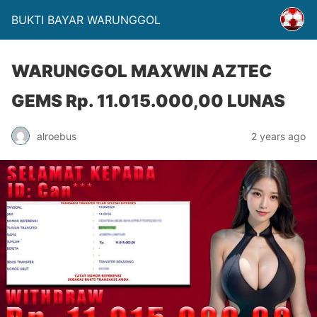
BUKTI BAYAR WARUNGGOL
WARUNGGOL MAXWIN AZTEC
GEMS Rp. 11.015.000,00 LUNAS
alroebus
2 years ago