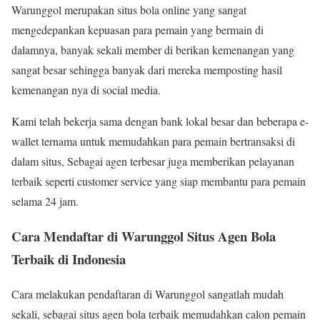
Warunggol merupakan situs bola online yang sangat
mengedepankan kepuasan para pemain yang bermain di
dalamnya, banyak sekali member di berikan kemenangan yang
sangat besar sehingga banyak dari mereka memposting hasil
kemenangan nya di social media.
Kami telah bekerja sama dengan bank lokal besar dan beberapa e-
wallet ternama untuk memudahkan para pemain bertransaksi di
dalam situs, Sebagai agen terbesar juga memberikan pelayanan
terbaik seperti customer service yang siap membantu para pemain
selama 24 jam.
Cara Mendaftar di Warunggol Situs Agen Bola
Terbaik di Indonesia
Cara melakukan pendaftaran di Warunggol sangatlah mudah
sekali, sebagai situs agen bola terbaik memudahkan calon pemain