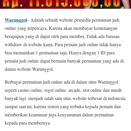
Warunggol
– Adalah sebuah website penyedia permainan judi
online yang terpercaya, Karena akan membayar kemenangan
berapapun yang di dapat oleh para member, Tidak ada batasan
withdraw di website kami, Para pemain judi online tidak hanya
bisa memainkan 1 permainan saja, Hanya dengan 1 ID para
pemain judi online dapat bermain banyak permainan yang ada di
dalam website Warunggol.
Berbagai permainan judi online ada di dalam situs Warunggol
seperti casino online, togel online, arcade, slot online dan masih
banyak lagi. menjadi salah satu situs website terbesar di indonesia
sampai saat ini, karena sistem yang terbuka kepada pemain dan
memberikan keamanan juga kenyamanan dalam permainan
kepada para membernya.