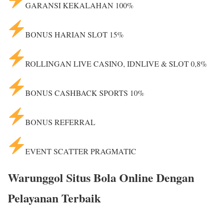
GARANSI KEKALAHAN 100%
BONUS HARIAN SLOT 15%
ROLLINGAN LIVE CASINO, IDNLIVE & SLOT 0,8%
BONUS CASHBACK SPORTS 10%
BONUS REFERRAL
EVENT SCATTER PRAGMATIC
Warunggol Situs Bola Online Dengan
Pelayanan Terbaik