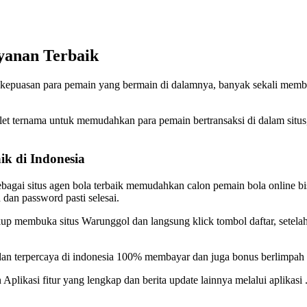
yanan Terbaik
kepuasan para pemain yang bermain di dalamnya, banyak sekali membe
et ternama untuk memudahkan para pemain bertransaksi di dalam situs,
ik di Indonesia
bagai situs agen bola terbaik memudahkan calon pemain bola online bi
dan password pasti selesai.
up membuka situs Warunggol dan langsung klick tombol daftar, setelah i
r dan terpercaya di indonesia 100% membayar dan juga bonus berlimpah
itur yang lengkap dan berita update lainnya melalui aplikasi . untu