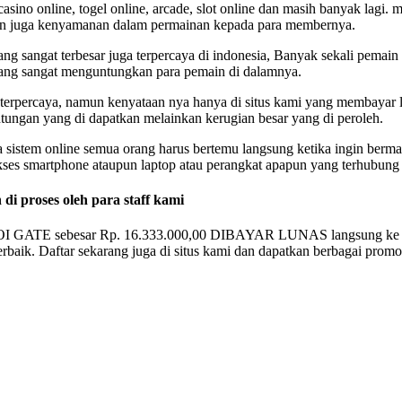
sino online, togel online, arcade, slot online dan masih banyak lagi. men
an juga kenyamanan dalam permainan kepada para membernya.
ang sangat terbesar juga terpercaya di indonesia, Banyak sekali pema
yang sangat menguntungkan para pemain di dalamnya.
 terpercaya, namun kenyataan nya hanya di situs kami yang membayar l
ntungan yang di dapatkan melainkan kerugian besar yang di peroleh.
sistem online semua orang harus bertemu langsung ketika ingin berma
es smartphone ataupun laptop atau perangkat apapun yang terhubung in
proses oleh para staff kami
OI GATE sebesar Rp. 16.333.000,00 DIBAYAR LUNAS langsung ke reken
rbaik. Daftar sekarang juga di situs kami dan dapatkan berbagai promo