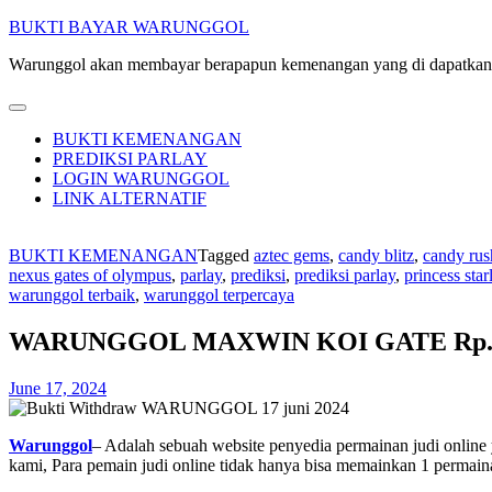
Skip
BUKTI BAYAR WARUNGGOL
to
Warunggol akan membayar berapapun kemenangan yang di dapatkan
content
BUKTI KEMENANGAN
PREDIKSI PARLAY
LOGIN WARUNGGOL
LINK ALTERNATIF
BUKTI KEMENANGAN
Tagged
aztec gems
,
candy blitz
,
candy rus
nexus gates of olympus
,
parlay
,
prediksi
,
prediksi parlay
,
princess star
warunggol terbaik
,
warunggol terpercaya
WARUNGGOL MAXWIN KOI GATE Rp. 16
June 17, 2024
Warunggol
– Adalah sebuah website penyedia permainan judi online
kami, Para pemain judi online tidak hanya bisa memainkan 1 permai