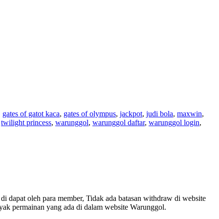
,
gates of gatot kaca
,
gates of olympus
,
jackpot
,
judi bola
,
maxwin
,
,
twilight princess
,
warunggol
,
warunggol daftar
,
warunggol login
,
i dapat oleh para member, Tidak ada batasan withdraw di website
nyak permainan yang ada di dalam website Warunggol.