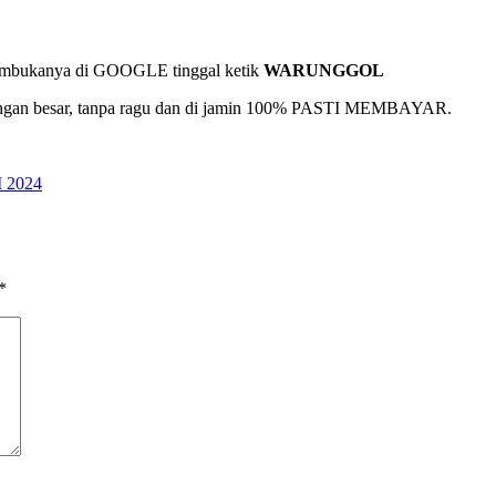
g membukanya di GOOGLE tinggal ketik
WARUNGGOL
ngan besar, tanpa ragu dan di jamin 100% PASTI MEMBAYAR.
 2024
*