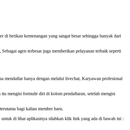
r di berikan kemenangan yang sangat besar sehingga banyak dari
 Sebagai agen terbesar juga memberikan pelayanan terbaik seperti
sa mendaftar hanya dengan melalui livechat, Karyawan profesional
tu mengisi formulir diri di kolom pendaftaran, setelah mengisi
 terutama bagi kalian member baru.
k di lihat aplikasinya silahkan klik link yang ada di bawah ini :