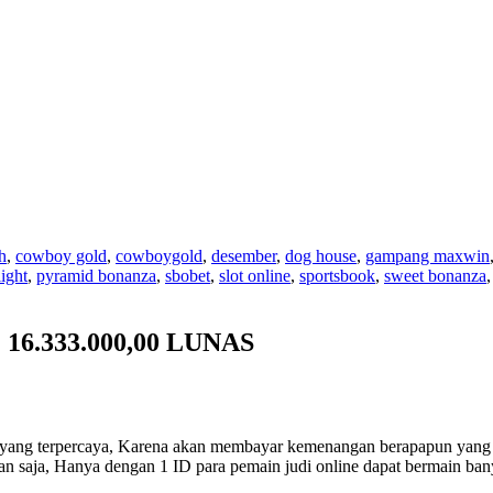
h
,
cowboy gold
,
cowboygold
,
desember
,
dog house
,
gampang maxwin
light
,
pyramid bonanza
,
sbobet
,
slot online
,
sportsbook
,
sweet bonanza
.333.000,00 LUNAS
 yang terpercaya, Karena akan membayar kemenangan berapapun yang d
nan saja, Hanya dengan 1 ID para pemain judi online dapat bermain ba