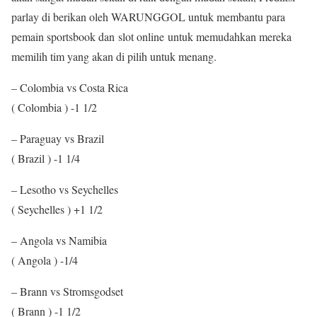
parlay di berikan oleh WARUNGGOL untuk membantu para
pemain sportsbook dan slot online untuk memudahkan mereka
memilih tim yang akan di pilih untuk menang.
– Colombia vs Costa Rica
( Colombia ) -1 1/2
– Paraguay vs Brazil
( Brazil ) -1 1/4
– Lesotho vs Seychelles
( Seychelles ) +1 1/2
– Angola vs Namibia
( Angola ) -1/4
– Brann vs Stromsgodset
( Brann ) -1 1/2