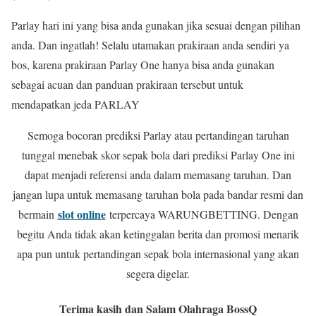
Parlay hari ini yang bisa anda gunakan jika sesuai dengan pilihan
anda. Dan ingatlah! Selalu utamakan prakiraan anda sendiri ya
bos, karena prakiraan Parlay One hanya bisa anda gunakan
sebagai acuan dan panduan prakiraan tersebut untuk
mendapatkan jeda PARLAY
Semoga bocoran prediksi Parlay atau pertandingan taruhan
tunggal menebak skor sepak bola dari prediksi Parlay One ini
dapat menjadi referensi anda dalam memasang taruhan. Dan
jangan lupa untuk memasang taruhan bola pada bandar resmi dan
slot online
bermain
terpercaya WARUNGBETTING. Dengan
begitu Anda tidak akan ketinggalan berita dan promosi menarik
apa pun untuk pertandingan sepak bola internasional yang akan
segera digelar.
Terima kasih dan Salam Olahraga BossQ