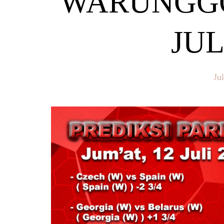
WARUNGGO
JUL
Ju