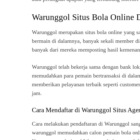
Warunggol Situs Bola Online 
Warunggol merupakan situs bola online yang 
bermain di dalamnya, banyak sekali member di
banyak dari mereka memposting hasil kemenang
Warunggol telah bekerja sama dengan bank loka
memudahkan para pemain bertransaksi di dalam
memberikan pelayanan terbaik seperti custome
jam.
Cara Mendaftar di Warunggol Situs Agen
Cara melakukan pendaftaran di Warunggol sanga
warunggol memudahkan calon pemain bola onlin