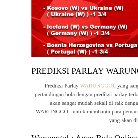
PREDIKSI PARLAY WARUNG
Prediksi Parlay
WARUNGGOL
yang sang
pertandingan bola dengan prediksi parlay te
akan sangat mudah sekali di raik denga
WARUNGGOL untuk membantu para pemain s
yang akan di
Warunggol : Agen Bola Online 