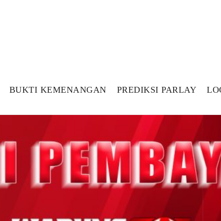
BUKTI KEMENANGAN
PREDIKSI PARLAY
LO