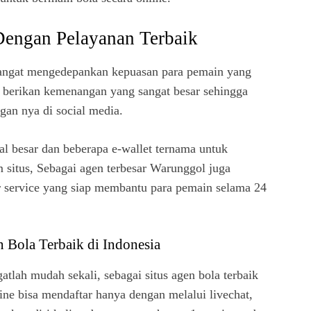
Dengan Pelayanan Terbaik
sangat mengedepankan kepuasan para pemain yang
 berikan kemenangan yang sangat besar sehingga
an nya di social media.
l besar dan beberapa e-wallet ternama untuk
 situs, Sebagai agen terbesar Warunggol juga
r service yang siap membantu para pemain selama 24
 Bola Terbaik di Indonesia
tlah mudah sekali, sebagai situs agen bola terbaik
e bisa mendaftar hanya dengan melalui livechat,