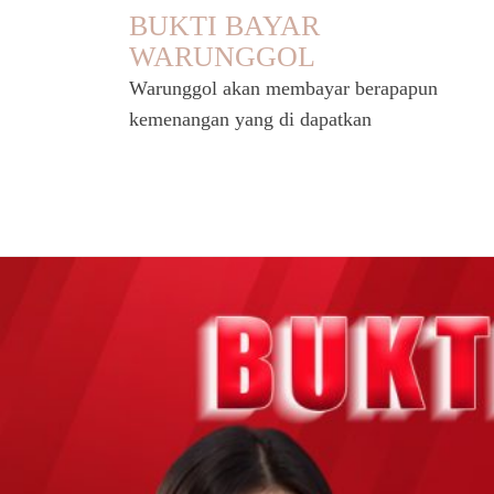
Skip
BUKTI BAYAR
to
WARUNGGOL
content
Warunggol akan membayar berapapun
kemenangan yang di dapatkan