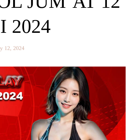
L JUM’AT 12
I 2024
ly 12, 2024