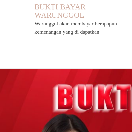
Skip
BUKTI BAYAR
to
WARUNGGOL
content
Warunggol akan membayar berapapun
kemenangan yang di dapatkan