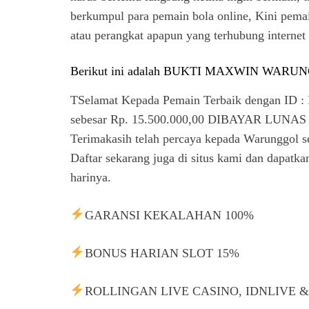
berkumpul para pemain bola online, Kini pema
atau perangkat apapun yang terhubung internet 
Berikut ini adalah BUKTI MAXWIN WARUNGGOL
TSelamat Kepada Pemain Terbaik dengan ID :
sebesar Rp. 15.500.000,00 DIBAYAR LUNAS lan
Terimakasih telah percaya kepada Warunggol s
Daftar sekarang juga di situs kami dan dapatka
harinya.
GARANSI KEKALAHAN 100%
BONUS HARIAN SLOT 15%
ROLLINGAN LIVE CASINO, IDNLIVE &