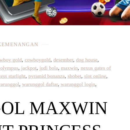
 KEMENANGAN
wboy gold
,
cowboygold
,
desember
,
dog house
,
f olympus
,
jackpot
,
judi bola
,
maxwin
,
nexus gates of
ess starlight
,
pyramid bonanza
,
sbobet
,
slot online
,
arunggol
,
warunggol daftar
,
warunggol login
,
OL MAXWIN