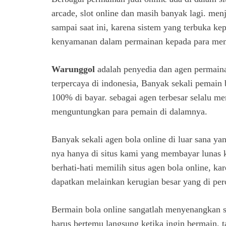
arcade, slot online dan masih banyak lagi. menja
sampai saat ini, karena sistem yang terbuka 
kenyamanan dalam permainan kepada para me
Warunggol
adalah penyedia dan agen permainan
terpercaya di indonesia, Banyak sekali pemai
100% di bayar. sebagai agen terbesar selalu 
menguntungkan para pemain di dalamnya.
Banyak sekali agen bola online di luar sana y
nya hanya di situs kami yang membayar lunas 
berhati-hati memilih situs agen bola online, k
dapatkan melainkan kerugian besar yang di per
Bermain bola online sangatlah menyenangkan s
harus bertemu langsung ketika ingin bermain, 