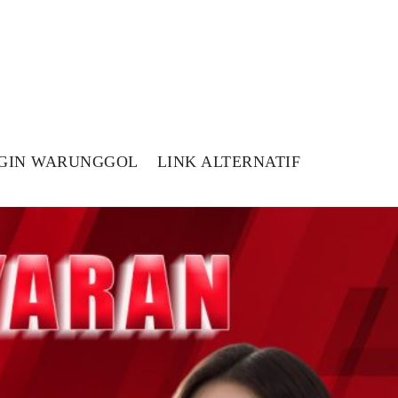
GIN WARUNGGOL
LINK ALTERNATIF