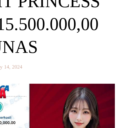
T PRINCESS
15.500.000,00
UNAS
ly 14, 2024