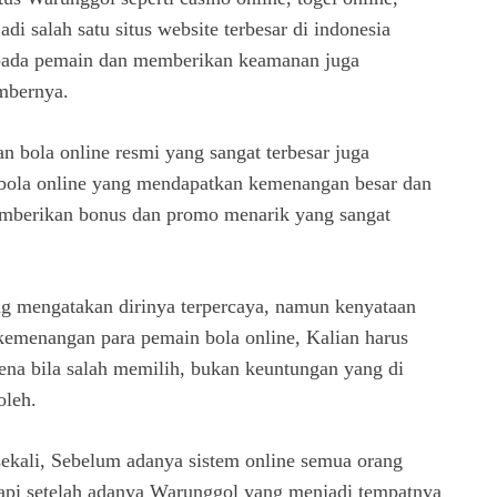
di salah satu situs website terbesar di indonesia
kepada pemain dan memberikan keamanan juga
mbernya.
 bola online resmi yang sangat terbesar juga
n bola online yang mendapatkan kemenangan besar dan
memberikan bonus dan promo menarik yang sangat
ang mengatakan dirinya terpercaya, namun kenyataan
kemenangan para pemain bola online, Kalian harus
arena bila salah memilih, bukan keuntungan yang di
oleh.
ekali, Sebelum adanya sistem online semua orang
tapi setelah adanya Warunggol yang menjadi tempatnya