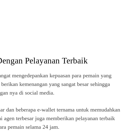
Dengan Pelayanan Terbaik
sangat mengedepankan kepuasan para pemain yang
 berikan kemenangan yang sangat besar sehingga
an nya di social media.
sar dan beberapa e-wallet ternama untuk memudahkan
ai agen terbesar juga memberikan pelayanan terbaik
para pemain selama 24 jam.