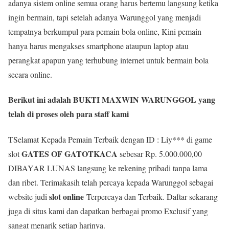
adanya sistem online semua orang harus bertemu langsung ketika
ingin bermain, tapi setelah adanya Warunggol yang menjadi
tempatnya berkumpul para pemain bola online, Kini pemain
hanya harus mengakses smartphone ataupun laptop atau
perangkat apapun yang terhubung internet untuk bermain bola
secara online.
Berikut ini adalah BUKTI MAXWIN WARUNGGOL yang
telah di proses oleh para staff kami
TSelamat Kepada Pemain Terbaik dengan ID : Liy*** di game
GATES OF GATOTKACA
slot
sebesar Rp. 5.000.000,00
DIBAYAR LUNAS langsung ke rekening pribadi tanpa lama
dan ribet. Terimakasih telah percaya kepada Warunggol sebagai
slot online
website judi
Terpercaya dan Terbaik. Daftar sekarang
juga di situs kami dan dapatkan berbagai promo Exclusif yang
sangat menarik setiap harinya.