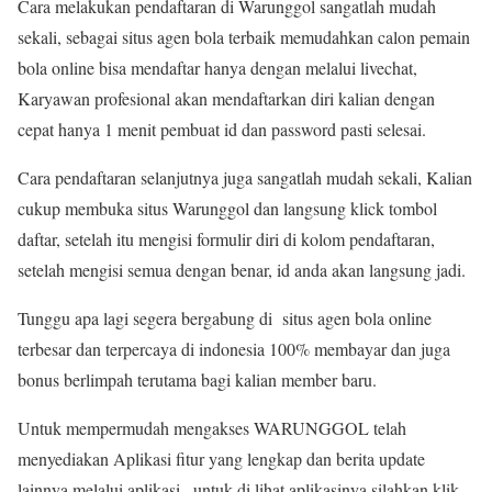
Cara melakukan pendaftaran di Warunggol sangatlah mudah
sekali, sebagai situs agen bola terbaik memudahkan calon pemain
bola online bisa mendaftar hanya dengan melalui livechat,
Karyawan profesional akan mendaftarkan diri kalian dengan
cepat hanya 1 menit pembuat id dan password pasti selesai.
Cara pendaftaran selanjutnya juga sangatlah mudah sekali, Kalian
cukup membuka situs Warunggol dan langsung klick tombol
daftar, setelah itu mengisi formulir diri di kolom pendaftaran,
setelah mengisi semua dengan benar, id anda akan langsung jadi.
Tunggu apa lagi segera bergabung di situs agen bola online
terbesar dan terpercaya di indonesia 100% membayar dan juga
bonus berlimpah terutama bagi kalian member baru.
Untuk mempermudah mengakses WARUNGGOL telah
menyediakan Aplikasi fitur yang lengkap dan berita update
lainnya melalui aplikasi . untuk di lihat aplikasinya silahkan klik