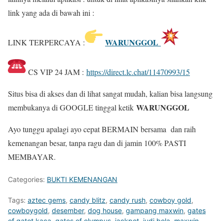
link yang ada di bawah ini :
WARUNGGOL
LINK TERPERCAYA :
CS VIP 24 JAM :
https://direct.lc.chat/11470993/15
Situs bisa di akses dan di lihat sangat mudah, kalian bisa langsung
WARUNGGOL
membukanya di GOOGLE tinggal ketik
Ayo tunggu apalagi ayo cepat BERMAIN bersama dan raih
kemenangan besar, tanpa ragu dan di jamin 100% PASTI
MEMBAYAR.
Categories:
BUKTI KEMENANGAN
Tags:
aztec gems
,
candy blitz
,
candy rush
,
cowboy gold
,
cowboygold
,
desember
,
dog house
,
gampang maxwin
,
gates
of gatot kaca
,
gates of olympus
,
jackpot
,
judi bola
,
maxwin
,