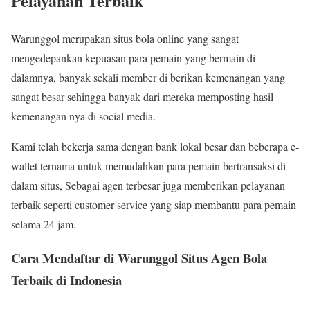
Pelayanan Terbaik
Warunggol merupakan situs bola online yang sangat
mengedepankan kepuasan para pemain yang bermain di
dalamnya, banyak sekali member di berikan kemenangan yang
sangat besar sehingga banyak dari mereka memposting hasil
kemenangan nya di social media.
Kami telah bekerja sama dengan bank lokal besar dan beberapa e-
wallet ternama untuk memudahkan para pemain bertransaksi di
dalam situs, Sebagai agen terbesar juga memberikan pelayanan
terbaik seperti customer service yang siap membantu para pemain
selama 24 jam.
Cara Mendaftar di Warunggol Situs Agen Bola
Terbaik di Indonesia