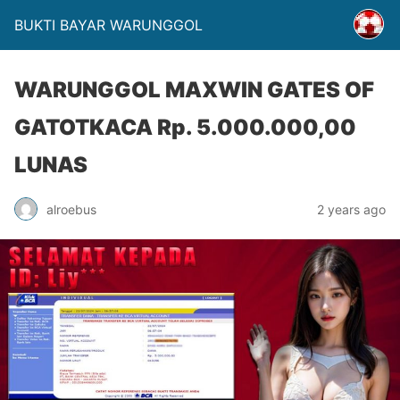
BUKTI BAYAR WARUNGGOL
WARUNGGOL MAXWIN GATES OF
GATOTKACA Rp. 5.000.000,00
LUNAS
alroebus
2 years ago