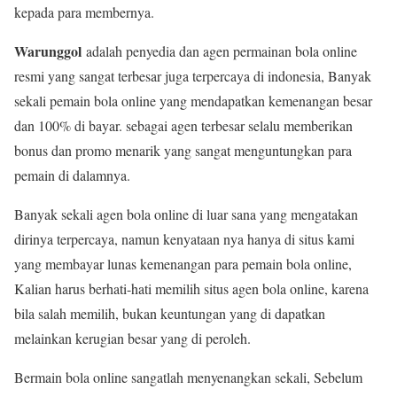
kepada para membernya.
Warunggol
adalah penyedia dan agen permainan bola online
resmi yang sangat terbesar juga terpercaya di indonesia, Banyak
sekali pemain bola online yang mendapatkan kemenangan besar
dan 100% di bayar. sebagai agen terbesar selalu memberikan
bonus dan promo menarik yang sangat menguntungkan para
pemain di dalamnya.
Banyak sekali agen bola online di luar sana yang mengatakan
dirinya terpercaya, namun kenyataan nya hanya di situs kami
yang membayar lunas kemenangan para pemain bola online,
Kalian harus berhati-hati memilih situs agen bola online, karena
bila salah memilih, bukan keuntungan yang di dapatkan
melainkan kerugian besar yang di peroleh.
Bermain bola online sangatlah menyenangkan sekali, Sebelum