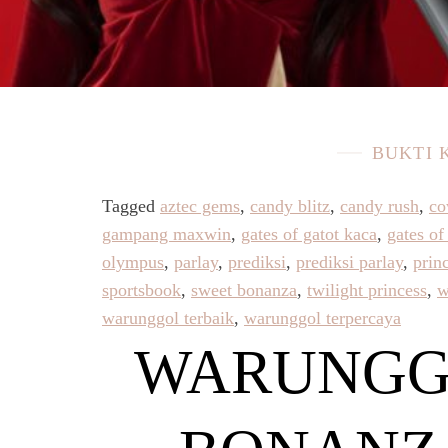
BUKTI
Tagged
aztec gems
,
candy blitz
,
candy rush
,
co
gampang maxwin
,
gates of gatot kaca
,
gates o
olympus
,
parlay
,
prediksi
,
prediksi parlay
,
princ
sportsbook
,
sweet bonanza
,
twilight princess
,
w
warunggol terbaik
,
warunggol terpercaya
WARUNGG