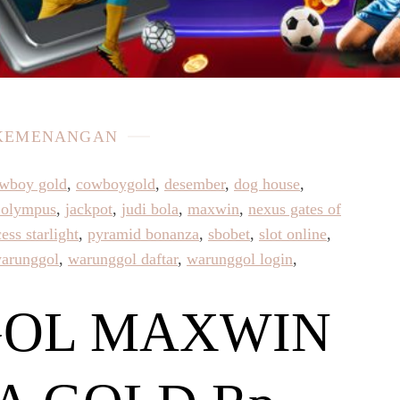
 KEMENANGAN
wboy gold
,
cowboygold
,
desember
,
dog house
,
f olympus
,
jackpot
,
judi bola
,
maxwin
,
nexus gates of
ess starlight
,
pyramid bonanza
,
sbobet
,
slot online
,
arunggol
,
warunggol daftar
,
warunggol login
,
OL MAXWIN