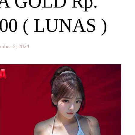
 GOLD Rp.
,00 ( LUNAS )
mber 6, 2024