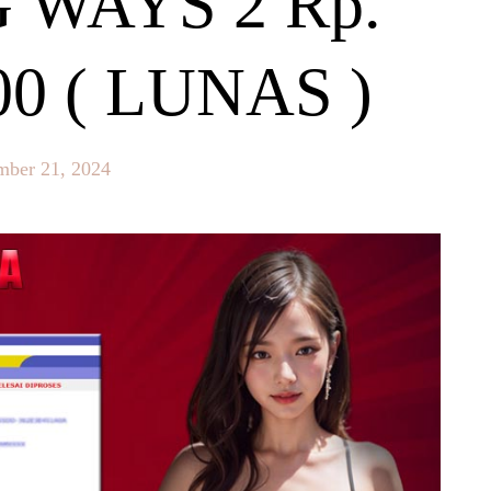
WAYS 2 Rp.
00 ( LUNAS )
mber 21, 2024