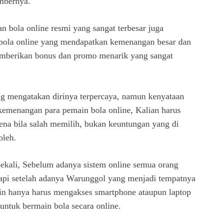
mbernya.
 bola online resmi yang sangat terbesar juga
n bola online yang mendapatkan kemenangan besar dan
memberikan bonus dan promo menarik yang sangat
ang mengatakan dirinya terpercaya, namun kenyataan
kemenangan para pemain bola online, Kalian harus
arena bila salah memilih, bukan keuntungan yang di
oleh.
ekali, Sebelum adanya sistem online semua orang
tapi setelah adanya Warunggol yang menjadi tempatnya
in hanya harus mengakses smartphone ataupun laptop
untuk bermain bola secara online.