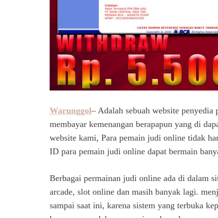
Warunggol
– Adalah sebuah website penyedia 
membayar kemenangan berapapun yang di dapat
website kami, Para pemain judi online tidak 
ID para pemain judi online dapat bermain ban
Berbagai permainan judi online ada di dalam sit
arcade, slot online dan masih banyak lagi. menja
sampai saat ini, karena sistem yang terbuka 