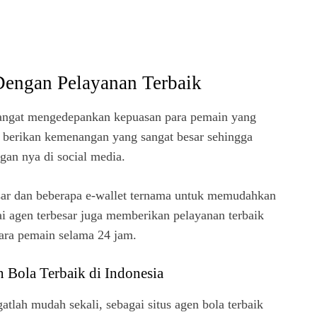
Dengan Pelayanan Terbaik
sangat mengedepankan kepuasan para pemain yang
 berikan kemenangan yang sangat besar sehingga
an nya di social media.
sar dan beberapa e-wallet ternama untuk memudahkan
ai agen terbesar juga memberikan pelayanan terbaik
para pemain selama 24 jam.
 Bola Terbaik di Indonesia
tlah mudah sekali, sebagai situs agen bola terbaik