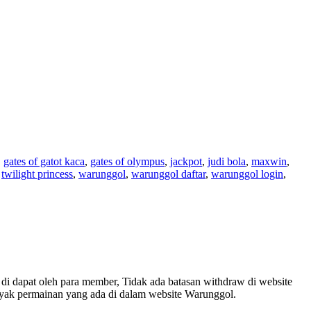
,
gates of gatot kaca
,
gates of olympus
,
jackpot
,
judi bola
,
maxwin
,
,
twilight princess
,
warunggol
,
warunggol daftar
,
warunggol login
,
i dapat oleh para member, Tidak ada batasan withdraw di website
nyak permainan yang ada di dalam website Warunggol.