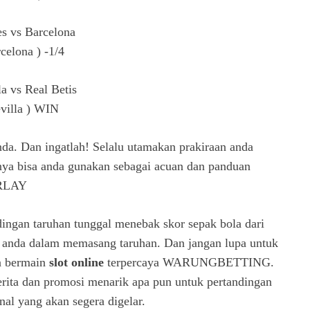
es vs Barcelona
celona ) -1/4
la vs Real Betis
evilla ) WIN
nda. Dan ingatlah! Selalu utamakan prakiraan anda
anya bisa anda gunakan sebagai acuan dan panduan
ARLAY
dingan taruhan tunggal menebak skor sepak bola dari
si anda dalam memasang taruhan. Dan jangan lupa untuk
n bermain
slot online
terpercaya WARUNGBETTING.
erita dan promosi menarik apa pun untuk pertandingan
nal yang akan segera digelar.