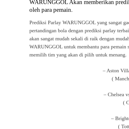
WARUNGGOL Akan memberikan prediksi s
oleh para pemain.
Prediksi Parlay WARUNGGOL yang sangat gacor 
pertandingan bola dengan prediksi parlay terb
akan sangat mudah sekali di raik dengan mudah 
WARUNGGOL untuk membantu para pemain spo
memilih tim yang akan di pilih untuk menang.
– Aston Vil
( Manch
– Chelsea v
( C
– Brigh
( Tot