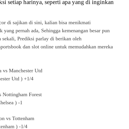
etiap harinya, seperti apa yang di inginkan
di sajikan di sini, kalian bisa menikmati
aik yang pernah ada, Sehingga kemenangan besar pun
sekali, Prediksi parlay di berikan oleh
rtsbook dan slot online untuk memudahkan mereka
la vs Manchester Utd
ester Utd ) +1/4
s Nottingham Forest
helsea ) -1
ton vs Tottenham
tenham ) -1/4