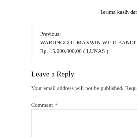
Terima kasih da
P
Previous:
WARUNGGOL MAXWIN WILD BANDI
o
Rp. 15.000.000,00 ( LUNAS )
s
t
Leave a Reply
n
a
Your email address will not be published.
Requi
v
Comment
*
i
g
a