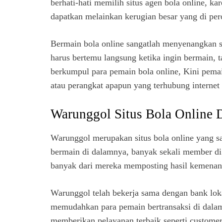
berhati-hati memilih situs agen bola online, k
dapatkan melainkan kerugian besar yang di per
Bermain bola online sangatlah menyenangkan s
harus bertemu langsung ketika ingin bermain, 
berkumpul para pemain bola online, Kini pema
atau perangkat apapun yang terhubung internet 
Warunggol Situs Bola Online 
Warunggol merupakan situs bola online yang 
bermain di dalamnya, banyak sekali member di
banyak dari mereka memposting hasil kemenang
Warunggol telah bekerja sama dengan bank loka
memudahkan para pemain bertransaksi di dalam
memberikan pelayanan terbaik seperti custome