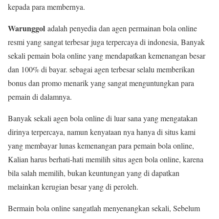
kepada para membernya.
Warunggol
adalah penyedia dan agen permainan bola online
resmi yang sangat terbesar juga terpercaya di indonesia, Banyak
sekali pemain bola online yang mendapatkan kemenangan besar
dan 100% di bayar. sebagai agen terbesar selalu memberikan
bonus dan promo menarik yang sangat menguntungkan para
pemain di dalamnya.
Banyak sekali agen bola online di luar sana yang mengatakan
dirinya terpercaya, namun kenyataan nya hanya di situs kami
yang membayar lunas kemenangan para pemain bola online,
Kalian harus berhati-hati memilih situs agen bola online, karena
bila salah memilih, bukan keuntungan yang di dapatkan
melainkan kerugian besar yang di peroleh.
Bermain bola online sangatlah menyenangkan sekali, Sebelum