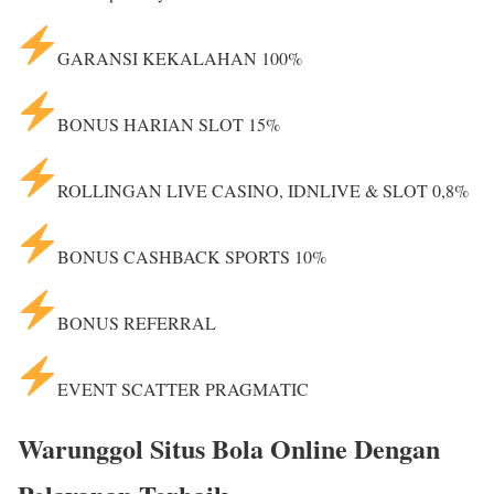
GARANSI KEKALAHAN 100%
BONUS HARIAN SLOT 15%
ROLLINGAN LIVE CASINO, IDNLIVE & SLOT 0,8%
BONUS CASHBACK SPORTS 10%
BONUS REFERRAL
EVENT SCATTER PRAGMATIC
Warunggol Situs Bola Online Dengan