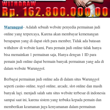
Warunggol
– Adalah sebuah website penyedia permainan judi
online yang terpercaya, Karena akan membayar kemenangan
berapapun yang di dapat oleh para member, Tidak ada batasan
withdraw di website kami, Para pemain judi online tidak hanya
bisa memainkan 1 permainan saja, Hanya dengan 1 ID para
pemain judi online dapat bermain banyak permainan yang ada di
dalam website Warunggol.
Berbagai permainan judi online ada di dalam situs Warunggol
seperti casino online, togel online, arcade, slot online dan masih
banyak lagi. menjadi salah satu situs website terbesar di indonesia
sampai saat ini, karena sistem yang terbuka kepada pemain dan
memberikan keamanan juga kenyamanan dalam permainan