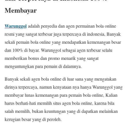
Membayar
Warunggol
adalah penyedia dan agen permainan bola online
resmi yang sangat terbesar juga terpercaya di indonesia, Banyak
sekali pemain bola online yang mendapatkan kemenangan besar
dan 100% di bayar. Warunggol sebagai agen terbesar selalu
memberikan bonus dan promo menarik yang sangat
menguntungkan para pemain di dalamnya.
Banyak sekali agen bola online di luar sana yang mengatakan
dirinya terpercaya, namun kenyataan nya hanya Warunggol yang
membayar lunas kemenangan para pemain bola online, Kalian
harus berhati-hati memilih situs agen bola online, karena bila
salah memilih, bukan keuntungan yang di dapatkan melainkan
kerugian besar yang di peroleh.