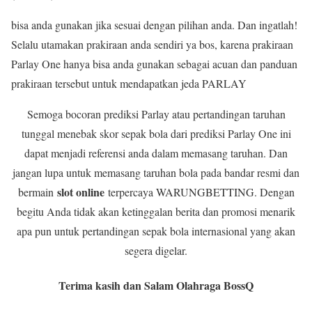
bisa anda gunakan jika sesuai dengan pilihan anda. Dan ingatlah!
Selalu utamakan prakiraan anda sendiri ya bos, karena prakiraan
Parlay One hanya bisa anda gunakan sebagai acuan dan panduan
prakiraan tersebut untuk mendapatkan jeda PARLAY
Semoga bocoran prediksi Parlay atau pertandingan taruhan
tunggal menebak skor sepak bola dari prediksi Parlay One ini
dapat menjadi referensi anda dalam memasang taruhan. Dan
jangan lupa untuk memasang taruhan bola pada bandar resmi dan
slot online
bermain
terpercaya WARUNGBETTING. Dengan
begitu Anda tidak akan ketinggalan berita dan promosi menarik
apa pun untuk pertandingan sepak bola internasional yang akan
segera digelar.
Terima kasih dan Salam Olahraga BossQ