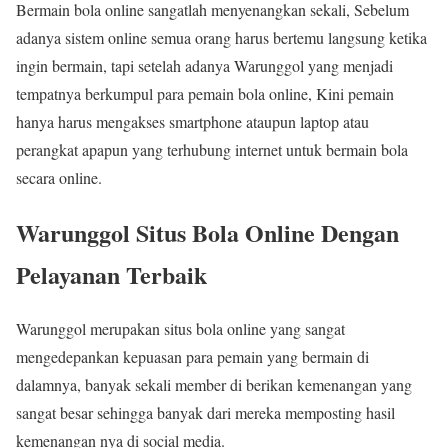
Bermain bola online sangatlah menyenangkan sekali, Sebelum
adanya sistem online semua orang harus bertemu langsung ketika
ingin bermain, tapi setelah adanya Warunggol yang menjadi
tempatnya berkumpul para pemain bola online, Kini pemain
hanya harus mengakses smartphone ataupun laptop atau
perangkat apapun yang terhubung internet untuk bermain bola
secara online.
Warunggol Situs Bola Online Dengan
Pelayanan Terbaik
Warunggol merupakan situs bola online yang sangat
mengedepankan kepuasan para pemain yang bermain di
dalamnya, banyak sekali member di berikan kemenangan yang
sangat besar sehingga banyak dari mereka memposting hasil
kemenangan nya di social media.