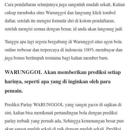
Cara pendaftaran selanjutnya juga sangatlah mudah sekali, Kalian
cukup membuka situs Warunggol dan langsung klick tombol
daftar, setelah itu mengisi formulir diri di kolom pendaftaran,
setelah mengisi semua dengan benar, id anda akan langsung jadi.
Tunggu apa lagi segera bergabung di Warunggol situs agen bola
online terbesar dan terpercaya di indonesia 100% membayar dan
juga bonus berlimpah terutama bagi kalian member baru.
WARUNGGOL Akan memberikan prediksi setiap
harinya, seperti apa yang di inginkan oleh para
pemain.
Prediksi Parlay WARUNGGOL yang sangat gacor di sajikan di
sini, kalian bisa menikmati pertandingan bola dengan prediksi
parlay terbaik yang pernah ada, Sehingga kemenangan besar pun
akan sangat mudah sekali di raik dengan mudah sekali, Prediksi