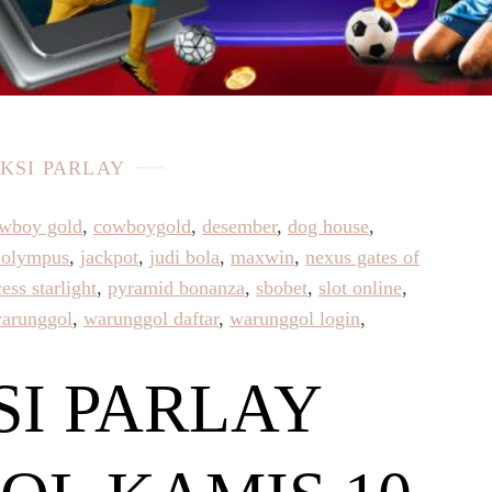
KSI PARLAY
wboy gold
,
cowboygold
,
desember
,
dog house
,
f olympus
,
jackpot
,
judi bola
,
maxwin
,
nexus gates of
ess starlight
,
pyramid bonanza
,
sbobet
,
slot online
,
arunggol
,
warunggol daftar
,
warunggol login
,
SI PARLAY