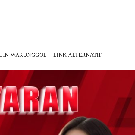
GIN WARUNGGOL
LINK ALTERNATIF