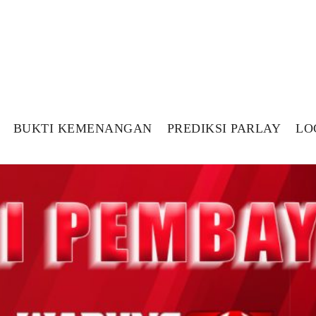
BUKTI KEMENANGAN
PREDIKSI PARLAY
LO