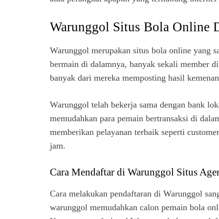
Warunggol Situs Bola Online 
Warunggol merupakan situs bola online yang 
bermain di dalamnya, banyak sekali member di
banyak dari mereka memposting hasil kemenang
Warunggol telah bekerja sama dengan bank loka
memudahkan para pemain bertransaksi di dalam
memberikan pelayanan terbaik seperti custome
jam.
Cara Mendaftar di Warunggol Situs Agen
Cara melakukan pendaftaran di Warunggol sanga
warunggol memudahkan calon pemain bola onlin