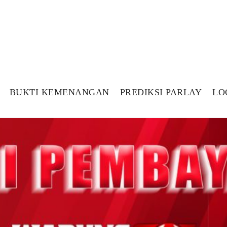
BUKTI KEMENANGAN
PREDIKSI PARLAY
LO