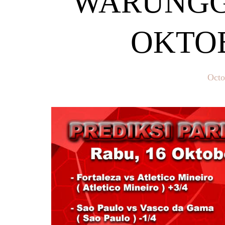
WARUNGG
OKTOB
Octo