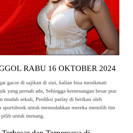
GGOL RABU 16 OKTOBER 2024
at gacor di sajikan di sini, kalian bisa menikmati
rbaik yang pernah ada, Sehingga kemenangan besar pun
n mudah sekali, Prediksi parlay di berikan oleh
portsbook untuk memudahkan mereka memilih tim
 pilih untuk menang.
Terbesar dan Terpercaya di