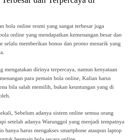
 bola online resmi yang sangat terbesar juga
n bola online yang mendapatkan kemenangan besar dan
sar selalu memberikan bonus dan promo menarik yang
a.
ang mengatakan dirinya terpercaya, namun kenyataan
enangan para pemain bola online, Kalian harus
arena bila salah memilih, bukan keuntungan yang di
oleh.
ekali, Sebelum adanya sistem online semua orang
tapi setelah adanya Warunggol yang menjadi tempatnya
in hanya harus mengakses smartphone ataupun laptop
untuk bermain bola secara online.