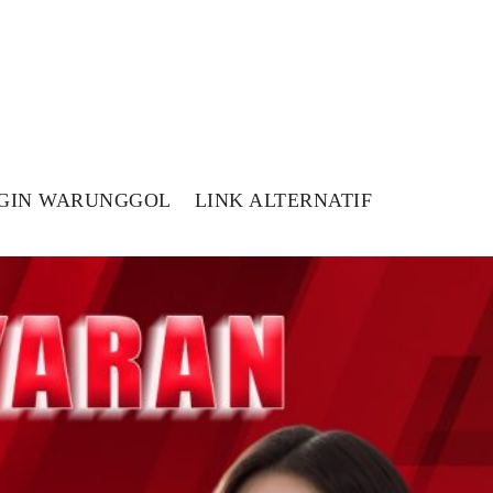
GIN WARUNGGOL
LINK ALTERNATIF