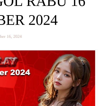
OL RABU 16
ER 2024
ber 16, 2024