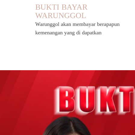
Skip
BUKTI BAYAR
to
WARUNGGOL
content
Warunggol akan membayar berapapun
kemenangan yang di dapatkan