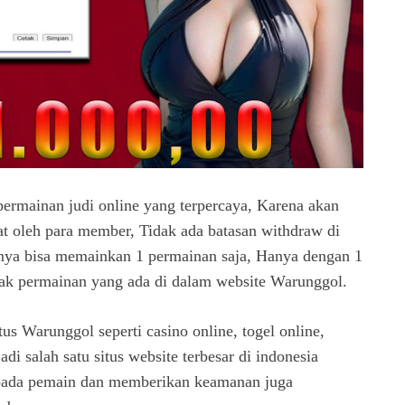
permainan judi online yang terpercaya, Karena akan
 oleh para member, Tidak ada batasan withdraw di
hanya bisa memainkan 1 permainan saja, Hanya dengan 1
yak permainan yang ada di dalam website Warunggol.
us Warunggol seperti casino online, togel online,
di salah satu situs website terbesar di indonesia
kepada pemain dan memberikan keamanan juga