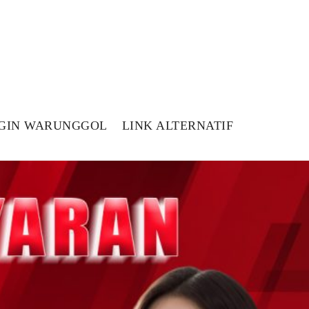
GIN WARUNGGOL
LINK ALTERNATIF