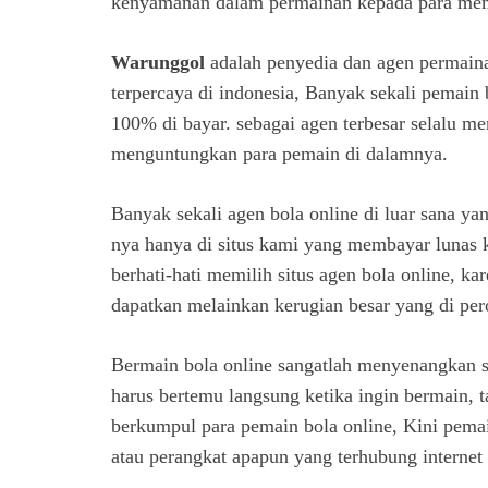
kenyamanan dalam permainan kepada para me
Warunggol
adalah penyedia dan agen permainan
terpercaya di indonesia, Banyak sekali pemai
100% di bayar. sebagai agen terbesar selalu 
menguntungkan para pemain di dalamnya.
Banyak sekali agen bola online di luar sana y
nya hanya di situs kami yang membayar lunas 
berhati-hati memilih situs agen bola online, k
dapatkan melainkan kerugian besar yang di per
Bermain bola online sangatlah menyenangkan s
harus bertemu langsung ketika ingin bermain, 
berkumpul para pemain bola online, Kini pema
atau perangkat apapun yang terhubung internet 