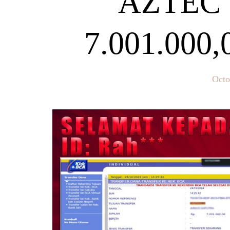
AZTEC 
7.001.000,
Octo