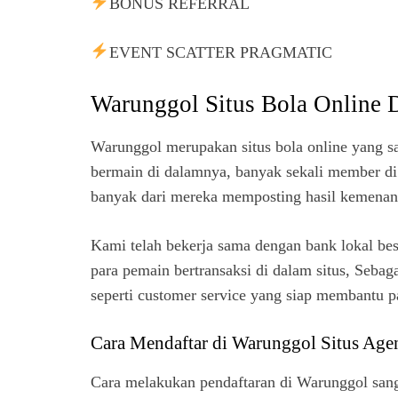
BONUS REFERRAL
EVENT SCATTER PRAGMATIC
Warunggol Situs Bola Online 
Warunggol merupakan situs bola online yang 
bermain di dalamnya, banyak sekali member di
banyak dari mereka memposting hasil kemenang
Kami telah bekerja sama dengan bank lokal be
para pemain bertransaksi di dalam situs, Sebag
seperti customer service yang siap membantu 
Cara Mendaftar di Warunggol Situs Agen
Cara melakukan pendaftaran di Warunggol sanga