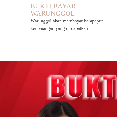
Skip
BUKTI BAYAR
to
WARUNGGOL
content
Warunggol akan membayar berapapun
kemenangan yang di dapatkan