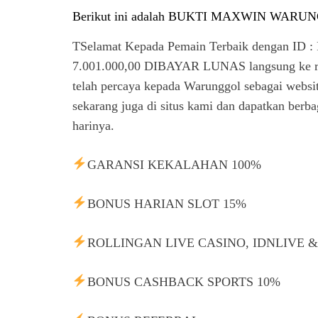
Berikut ini adalah BUKTI MAXWIN WARUNGGOL
TSelamat Kepada Pemain Terbaik dengan ID :
7.001.000,00 DIBAYAR LUNAS langsung ke reke
telah percaya kepada Warunggol sebagai websi
sekarang juga di situs kami dan dapatkan berb
harinya.
GARANSI KEKALAHAN 100%
BONUS HARIAN SLOT 15%
ROLLINGAN LIVE CASINO, IDNLIVE &
BONUS CASHBACK SPORTS 10%