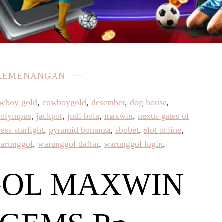
 KEMENANGAN
wboy gold
,
cowboygold
,
desember
,
dog house
,
f olympus
,
jackpot
,
judi bola
,
maxwin
,
nexus gates of
ess starlight
,
pyramid bonanza
,
sbobet
,
slot online
,
arunggol
,
warunggol daftar
,
warunggol login
,
OL MAXWIN