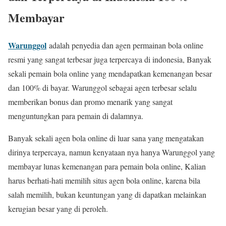
Membayar
Warunggol
adalah penyedia dan agen permainan bola online
resmi yang sangat terbesar juga terpercaya di indonesia, Banyak
sekali pemain bola online yang mendapatkan kemenangan besar
dan 100% di bayar. Warunggol sebagai agen terbesar selalu
memberikan bonus dan promo menarik yang sangat
menguntungkan para pemain di dalamnya.
Banyak sekali agen bola online di luar sana yang mengatakan
dirinya terpercaya, namun kenyataan nya hanya Warunggol yang
membayar lunas kemenangan para pemain bola online, Kalian
harus berhati-hati memilih situs agen bola online, karena bila
salah memilih, bukan keuntungan yang di dapatkan melainkan
kerugian besar yang di peroleh.