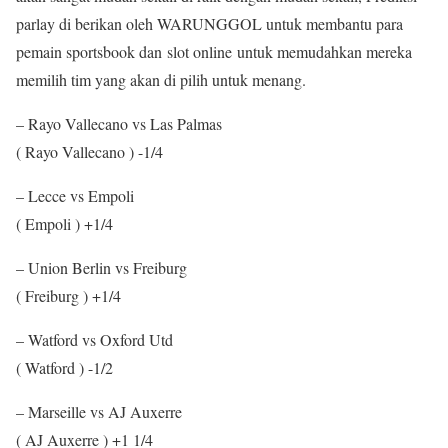
parlay di berikan oleh WARUNGGOL untuk membantu para
pemain sportsbook dan slot online untuk memudahkan mereka
memilih tim yang akan di pilih untuk menang.
– Rayo Vallecano vs Las Palmas
( Rayo Vallecano ) -1/4
– Lecce vs Empoli
( Empoli ) +1/4
– Union Berlin vs Freiburg
( Freiburg ) +1/4
– Watford vs Oxford Utd
( Watford ) -1/2
– Marseille vs AJ Auxerre
( AJ Auxerre ) +1 1/4