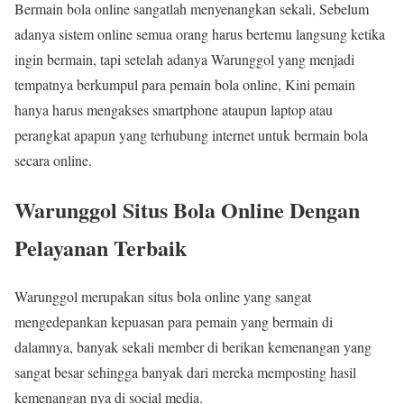
Bermain bola online sangatlah menyenangkan sekali, Sebelum
adanya sistem online semua orang harus bertemu langsung ketika
ingin bermain, tapi setelah adanya Warunggol yang menjadi
tempatnya berkumpul para pemain bola online, Kini pemain
hanya harus mengakses smartphone ataupun laptop atau
perangkat apapun yang terhubung internet untuk bermain bola
secara online.
Warunggol Situs Bola Online Dengan
Pelayanan Terbaik
Warunggol merupakan situs bola online yang sangat
mengedepankan kepuasan para pemain yang bermain di
dalamnya, banyak sekali member di berikan kemenangan yang
sangat besar sehingga banyak dari mereka memposting hasil
kemenangan nya di social media.