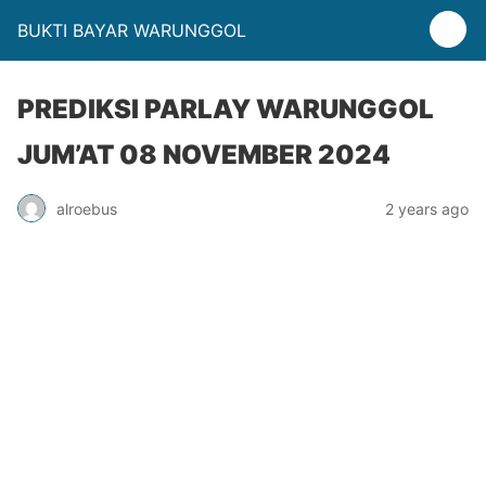
BUKTI BAYAR WARUNGGOL
PREDIKSI PARLAY WARUNGGOL
JUM’AT 08 NOVEMBER 2024
alroebus
2 years ago