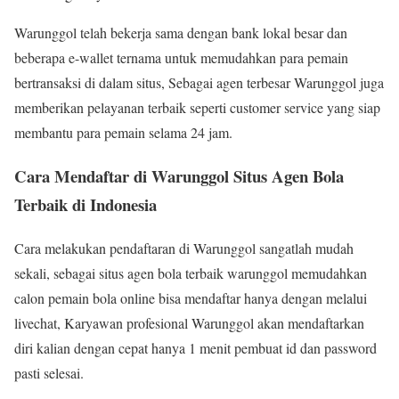
Warunggol telah bekerja sama dengan bank lokal besar dan
beberapa e-wallet ternama untuk memudahkan para pemain
bertransaksi di dalam situs, Sebagai agen terbesar Warunggol juga
memberikan pelayanan terbaik seperti customer service yang siap
membantu para pemain selama 24 jam.
Cara Mendaftar di Warunggol Situs Agen Bola
Terbaik di Indonesia
Cara melakukan pendaftaran di Warunggol sangatlah mudah
sekali, sebagai situs agen bola terbaik warunggol memudahkan
calon pemain bola online bisa mendaftar hanya dengan melalui
livechat, Karyawan profesional Warunggol akan mendaftarkan
diri kalian dengan cepat hanya 1 menit pembuat id dan password
pasti selesai.