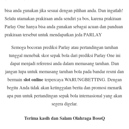
bisa anda gunakan jika sesuai dengan pilihan anda. Dan ingatlah!
Selalu utamakan prakiraan anda sendiri ya bos, karena prakiraan
Parlay One hanya bisa anda gunakan sebagai acuan dan panduan
prakiraan tersebut untuk mendapatkan jeda PARLAY
Semoga bocoran prediksi Parlay atau pertandingan taruhan
tunggal menebak skor sepak bola dari prediksi Parlay One ini
dapat menjadi referensi anda dalam memasang taruhan. Dan
jangan lupa untuk memasang taruhan bola pada bandar resmi dan
slot online
bermain
terpercaya WARUNGBETTING. Dengan
begitu Anda tidak akan ketinggalan berita dan promosi menarik
apa pun untuk pertandingan sepak bola internasional yang akan
segera digelar.
Terima kasih dan Salam Olahraga BossQ