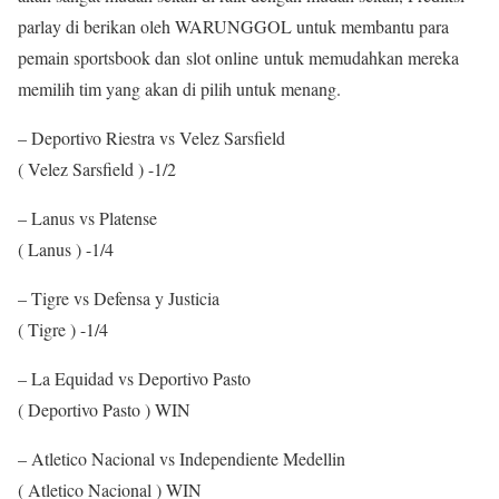
parlay di berikan oleh WARUNGGOL untuk membantu para
pemain sportsbook dan slot online untuk memudahkan mereka
memilih tim yang akan di pilih untuk menang.
– Deportivo Riestra vs Velez Sarsfield
( Velez Sarsfield ) -1/2
– Lanus vs Platense
( Lanus ) -1/4
– Tigre vs Defensa y Justicia
( Tigre ) -1/4
– La Equidad vs Deportivo Pasto
( Deportivo Pasto ) WIN
– Atletico Nacional vs Independiente Medellin
( Atletico Nacional ) WIN