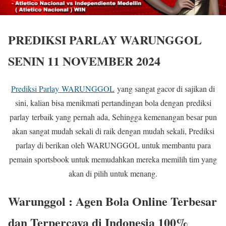
PREDIKSI PARLAY WARUNGGOL
SENIN 11 NOVEMBER 2024
Prediksi Parlay WARUNGGOL
yang sangat gacor di sajikan di
sini, kalian bisa menikmati pertandingan bola dengan prediksi
parlay terbaik yang pernah ada, Sehingga kemenangan besar pun
akan sangat mudah sekali di raik dengan mudah sekali, Prediksi
parlay di berikan oleh WARUNGGOL untuk membantu para
pemain sportsbook untuk memudahkan mereka memilih tim yang
akan di pilih untuk menang.
Warunggol : Agen Bola Online Terbesar
dan Terpercaya di Indonesia 100%