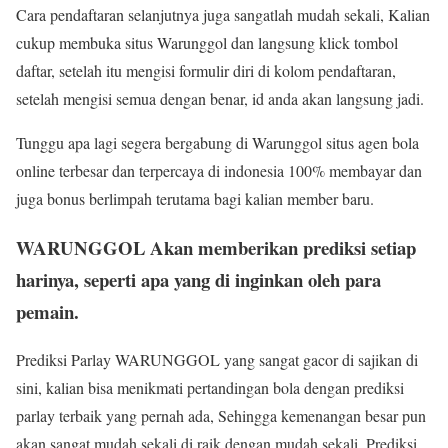
Cara pendaftaran selanjutnya juga sangatlah mudah sekali, Kalian
cukup membuka situs Warunggol dan langsung klick tombol
daftar, setelah itu mengisi formulir diri di kolom pendaftaran,
setelah mengisi semua dengan benar, id anda akan langsung jadi.
Tunggu apa lagi segera bergabung di Warunggol situs agen bola
online terbesar dan terpercaya di indonesia 100% membayar dan
juga bonus berlimpah terutama bagi kalian member baru.
WARUNGGOL Akan memberikan prediksi setiap
harinya, seperti apa yang di inginkan oleh para
pemain.
Prediksi Parlay WARUNGGOL yang sangat gacor di sajikan di
sini, kalian bisa menikmati pertandingan bola dengan prediksi
parlay terbaik yang pernah ada, Sehingga kemenangan besar pun
akan sangat mudah sekali di raik dengan mudah sekali, Prediksi