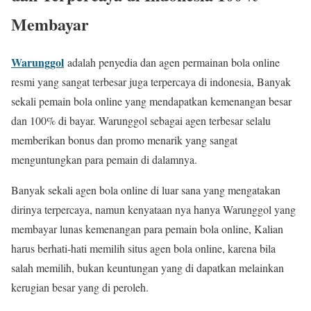
Membayar
Warunggol
adalah penyedia dan agen permainan bola online
resmi yang sangat terbesar juga terpercaya di indonesia, Banyak
sekali pemain bola online yang mendapatkan kemenangan besar
dan 100% di bayar. Warunggol sebagai agen terbesar selalu
memberikan bonus dan promo menarik yang sangat
menguntungkan para pemain di dalamnya.
Banyak sekali agen bola online di luar sana yang mengatakan
dirinya terpercaya, namun kenyataan nya hanya Warunggol yang
membayar lunas kemenangan para pemain bola online, Kalian
harus berhati-hati memilih situs agen bola online, karena bila
salah memilih, bukan keuntungan yang di dapatkan melainkan
kerugian besar yang di peroleh.