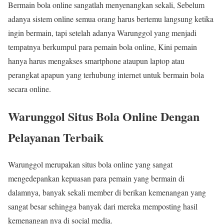
Bermain bola online sangatlah menyenangkan sekali, Sebelum
adanya sistem online semua orang harus bertemu langsung ketika
ingin bermain, tapi setelah adanya Warunggol yang menjadi
tempatnya berkumpul para pemain bola online, Kini pemain
hanya harus mengakses smartphone ataupun laptop atau
perangkat apapun yang terhubung internet untuk bermain bola
secara online.
Warunggol Situs Bola Online Dengan
Pelayanan Terbaik
Warunggol merupakan situs bola online yang sangat
mengedepankan kepuasan para pemain yang bermain di
dalamnya, banyak sekali member di berikan kemenangan yang
sangat besar sehingga banyak dari mereka memposting hasil
kemenangan nya di social media.