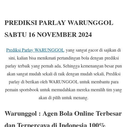
PREDIKSI PARLAY WARUNGGOL
SABTU 16 NOVEMBER 2024
Prediksi Parlay WARUNGGOL
yang sangat gacor di sajikan di
sini, kalian bisa menikmati pertandingan bola dengan prediksi
parlay terbaik yang pernah ada, Sehingga kemenangan besar pun
akan sangat mudah sekali di raik dengan mudah sekali, Prediksi
parlay di berikan oleh WARUNGGOL untuk membantu para
pemain sportsbook untuk memudahkan mereka memilih tim yang
akan di pilih untuk menang.
Warunggol : Agen Bola Online Terbesar
dan Terpercaya di Indonesia 100%