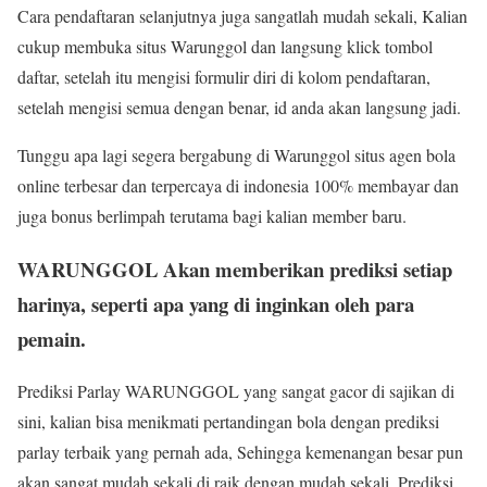
Cara pendaftaran selanjutnya juga sangatlah mudah sekali, Kalian
cukup membuka situs Warunggol dan langsung klick tombol
daftar, setelah itu mengisi formulir diri di kolom pendaftaran,
setelah mengisi semua dengan benar, id anda akan langsung jadi.
Tunggu apa lagi segera bergabung di Warunggol situs agen bola
online terbesar dan terpercaya di indonesia 100% membayar dan
juga bonus berlimpah terutama bagi kalian member baru.
WARUNGGOL Akan memberikan prediksi setiap
harinya, seperti apa yang di inginkan oleh para
pemain.
Prediksi Parlay WARUNGGOL yang sangat gacor di sajikan di
sini, kalian bisa menikmati pertandingan bola dengan prediksi
parlay terbaik yang pernah ada, Sehingga kemenangan besar pun
akan sangat mudah sekali di raik dengan mudah sekali, Prediksi