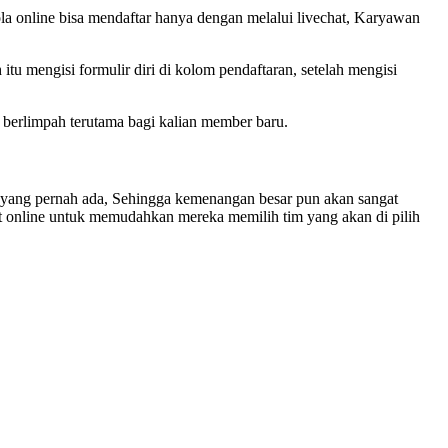
a online bisa mendaftar hanya dengan melalui livechat, Karyawan
tu mengisi formulir diri di kolom pendaftaran, setelah mengisi
 berlimpah terutama bagi kalian member baru.
k yang pernah ada, Sehingga kemenangan besar pun akan sangat
 online untuk memudahkan mereka memilih tim yang akan di pilih