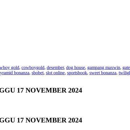
wboy gold
,
cowboygold
,
desember
,
dog house
,
gampang maxwin
,
gate
yramid bonanza
,
sbobet
,
slot online
,
sportsbook
,
sweet bonanza
,
twilig
GGU 17 NOVEMBER 2024
GGU 17 NOVEMBER 2024