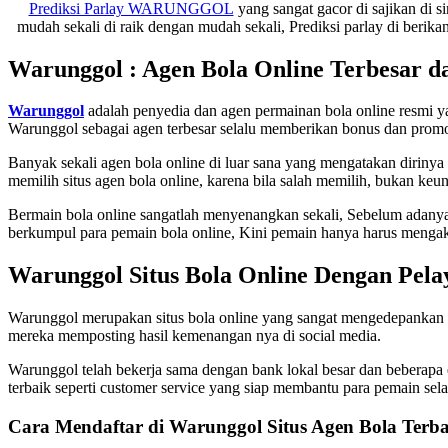
Prediksi Parlay WARUNGGOL
yang sangat gacor di sajikan di s
mudah sekali di raik dengan mudah sekali, Prediksi parlay di b
Warunggol : Agen Bola Online Terbesar 
Warunggol
adalah penyedia dan agen permainan bola online resmi y
Warunggol sebagai agen terbesar selalu memberikan bonus dan prom
Banyak sekali agen bola online di luar sana yang mengatakan diriny
memilih situs agen bola online, karena bila salah memilih, bukan keu
Bermain bola online sangatlah menyenangkan sekali, Sebelum adanya 
berkumpul para pemain bola online, Kini pemain hanya harus mengaks
Warunggol Situs Bola Online Dengan Pela
Warunggol merupakan situs bola online yang sangat mengedepankan 
mereka memposting hasil kemenangan nya di social media.
Warunggol telah bekerja sama dengan bank lokal besar dan beberapa
terbaik seperti customer service yang siap membantu para pemain sel
Cara Mendaftar di Warunggol Situs Agen Bola Terba