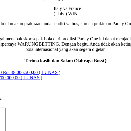
– Italy vs France
( Italy ) WIN
lalu utamakan prakiraan anda sendiri ya bos, karena prakiraan Parlay 
gal menebak skor sepak bola dari prediksi Parlay One ini dapat menjad
erpercaya WARUNGBETTING. Dengan begitu Anda tidak akan ketinggal
bola internasional yang akan segera digelar.
Terima kasih dan Salam Olahraga BossQ
 38.006.500,00 ( LUNAS )
.000,00 ( LUNAS )
*